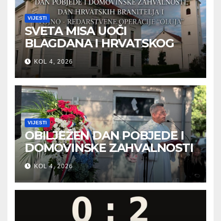
VIJESTI
SVETA MISA UOČI
BLAGDANA I HRVATSKOG
PRAZNIKA SLOBODE
KOL 4, 2026
VIJESTI
OBILJEŽEN DAN POBJEDE I
DOMOVINSKE ZAHVALNOSTI
U SVETOJ NEDELJI
KOL 4, 2026