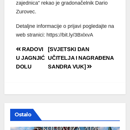
zajednica” rekao je gradonačelnik Dario
Zurovec.
Detaljne informacije o prijavi pogledajte na
web stranici: https://bit.ly/3BxlxvA
Navigacija
RADOVI
[SVJETSKI DAN
objava
U JAGNJIĆ
UČITELJA I NAGRAĐENA
DOLU
SANDRA VUK]
Ostalo