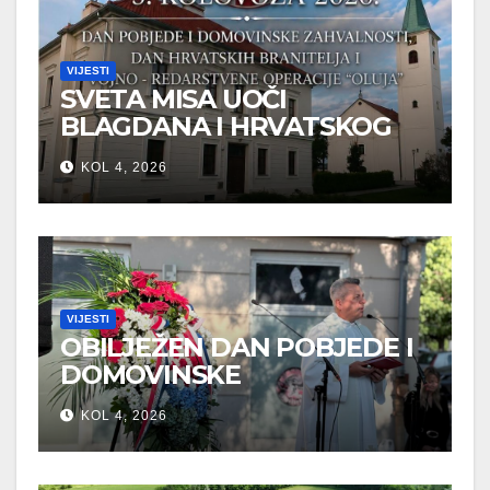
VIJESTI
SVETA MISA UOČI
BLAGDANA I HRVATSKOG
PRAZNIKA SLOBODE
KOL 4, 2026
VIJESTI
OBILJEŽEN DAN POBJEDE I
DOMOVINSKE
ZAHVALNOSTI U SVETOJ
KOL 4, 2026
NEDELJI