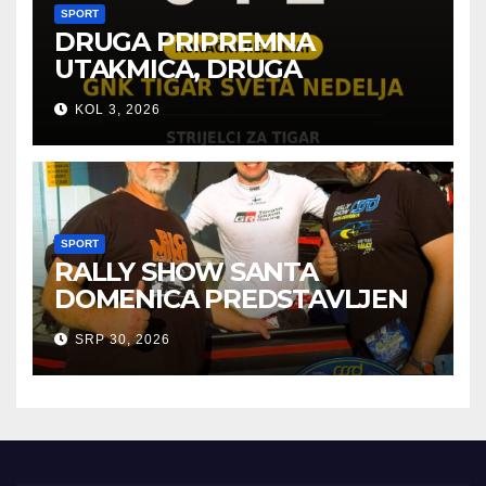
SPORT
DRUGA PRIPREMNA
UTAKMICA, DRUGA
POBJEDA ZA TIGROVE
KOL 3, 2026
SPORT
RALLY SHOW SANTA
DOMENICA PREDSTAVLJEN
U AUSTRIJI
SRP 30, 2026