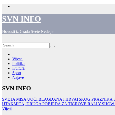
Skip
to
content
SVN INFO
Novosti iz Grada Svete Nedelje
Vijesti
Politika
Kultura
Sport
Najave
SVN INFO
SVETA MISA UOČI BLAGDANA I HRVATSKOG PRAZNIKA
UTAKMICA, DRUGA POBJEDA ZA TIGROVE
RALLY SHOW 
Vijesti