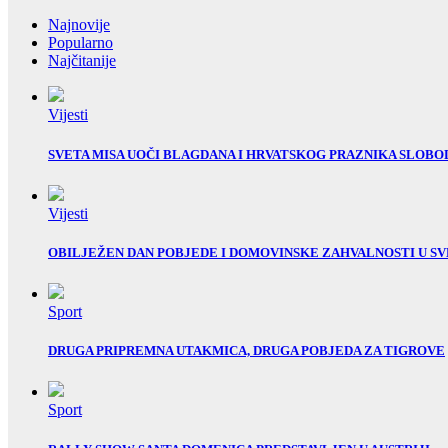
Najnovije
Popularno
Najčitanije
Vijesti
SVETA MISA UOČI BLAGDANA I HRVATSKOG PRAZNIKA SLOBO
Vijesti
OBILJEŽEN DAN POBJEDE I DOMOVINSKE ZAHVALNOSTI U SV
Sport
DRUGA PRIPREMNA UTAKMICA, DRUGA POBJEDA ZA TIGROVE
Sport