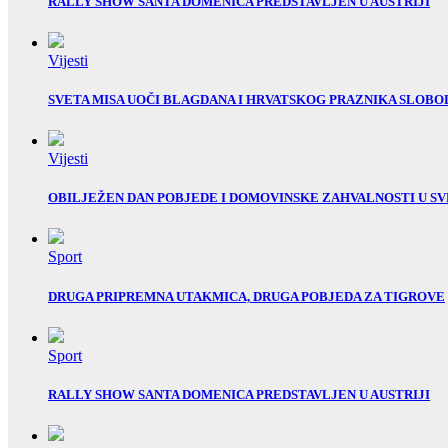
RALLY SHOW SANTA DOMENICA PREDSTAVLJEN U AUSTRIJI
Vijesti
SVETA MISA UOČI BLAGDANA I HRVATSKOG PRAZNIKA SLOBO
Vijesti
OBILJEŽEN DAN POBJEDE I DOMOVINSKE ZAHVALNOSTI U SV
Sport
DRUGA PRIPREMNA UTAKMICA, DRUGA POBJEDA ZA TIGROVE
Sport
RALLY SHOW SANTA DOMENICA PREDSTAVLJEN U AUSTRIJI