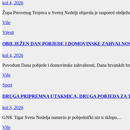
kol 4, 2026
Župa Presvetog Trojstva u Svetoj Nedelji objavila je raspored obilje
Više
Vijesti
OBILJEŽEN DAN POBJEDE I DOMOVINSKE ZAHVALNOS
kol 4, 2026
Povodom Dana pobjede i domovinske zahvalnosti, Dana hrvatskih bra
Više
Sport
DRUGA PRIPREMNA UTAKMICA, DRUGA POBJEDA ZA 
kol 3, 2026
GNK Tigar Sveta Nedelja nastavio je pobjednički niz u sklopu…
Više