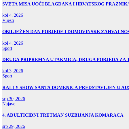
SVETA MISA UOČI BLAGDANA I HRVATSKOG PRAZNIK
kol 4, 2026
Vijesti
OBILJEŽEN DAN POBJEDE I DOMOVINSKE ZAHVALNOS
kol 4, 2026
Sport
DRUGA PRIPREMNA UTAKMICA, DRUGA POBJEDA ZA 
kol 3, 2026
Sport
RALLY SHOW SANTA DOMENICA PREDSTAVLJEN U AUS
srp 30, 2026
Najave
4. ADULTICIDNI TRETMAN SUZBIJANJA KOMARACA
srp 29, 2026