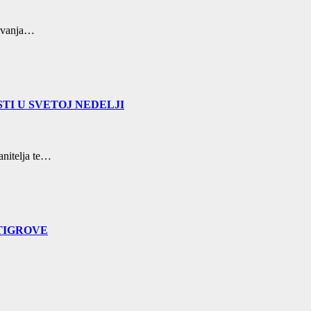
žavanja…
TI U SVETOJ NEDELJI
nitelja te…
TIGROVE