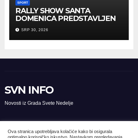
SPORT
RALLY SHOW SANTA
DOMENICA PREDSTAVLJEN
U AUSTRIJI
SRP 30, 2026
SVN INFO
Novosti iz Grada Svete Nedelje
Ova stranica upotrebljava kolačiće kako bi osigurala
© svn-info.com Sva prava pridržana.
optimalno korisničko iskustvo. Nastavkom pregledavanja