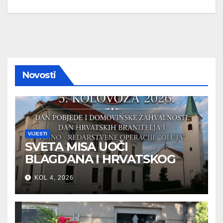
Novosti
VIJESTI
SVETA MISA UOČI
BLAGDANA I HRVATSKOG
PRAZNIKA SLOBODE
KOL 4, 2026