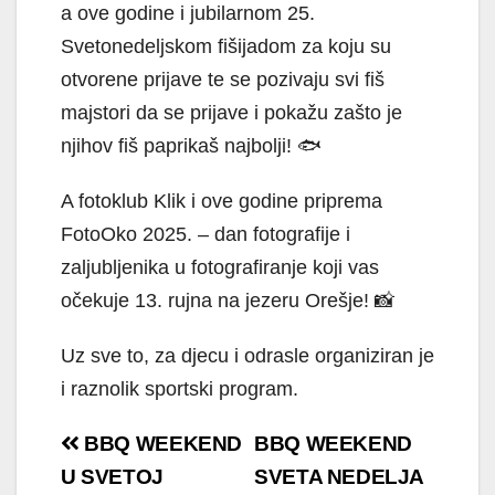
a ove godine i jubilarnom 25.
Svetonedeljskom fišijadom za koju su
otvorene prijave te se pozivaju svi fiš
majstori da se prijave i pokažu zašto je
njihov fiš paprikaš najbolji! 🐟
A fotoklub Klik i ove godine priprema
FotoOko 2025. – dan fotografije i
zaljubljenika u fotografiranje koji vas
očekuje 13. rujna na jezeru Orešje! 📸
Uz sve to, za djecu i odrasle organiziran je
i raznolik sportski program.
Navigacija
BBQ WEEKEND
BBQ WEEKEND
objava
U SVETOJ
SVETA NEDELJA