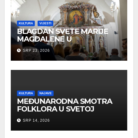
KULTURA
VIJESTI
BLAGDAN SVETE MARIJE
MAGDALENE U
NOVOOBNOVLJENOJ
SRP 23, 2026
KAPELI
KULTURA
NAJAVE
MEĐUNARODNA SMOTRA
FOLKLORA U SVETOJ
NEDELJI
SRP 14, 2026