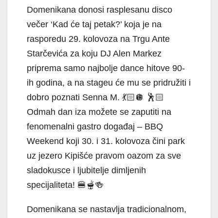
Domenikana donosi rasplesanu disco
večer ‘Kad će taj petak?’ koja je na
rasporedu 29. kolovoza na Trgu Ante
Starčevića za koju DJ Alen Markez
priprema samo najbolje dance hitove 90-
ih godina, a na stageu će mu se pridružiti i
dobro poznati Senna M. 💃🏻🪩 🕺🏻
Odmah dan iza možete se zaputiti na
fenomenalni gastro događaj – BBQ
Weekend koji 30. i 31. kolovoza čini park
uz jezero Kipišće pravom oazom za sve
sladokusce i ljubitelje dimljenih
specijaliteta! 🍔🫕🍻
Domenikana se nastavlja tradicionalnom,