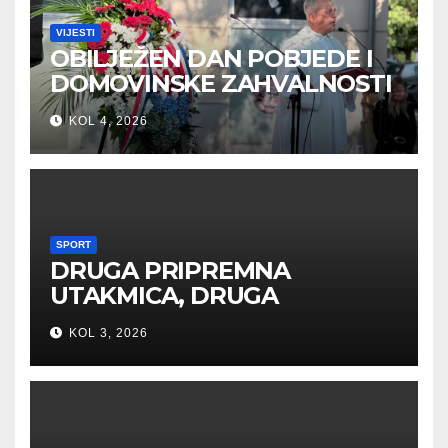
VIJESTI
OBILJEŽEN DAN POBJEDE I
DOMOVINSKE ZAHVALNOSTI
U SVETOJ NEDELJI
KOL 4, 2026
SPORT
DRUGA PRIPREMNA
UTAKMICA, DRUGA
POBJEDA ZA TIGROVE
KOL 3, 2026