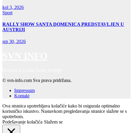
kol 3, 2026
Sport
RALLY SHOW SANTA DOMENICA PREDSTAVLJEN U
AUSTRIJI
srp 30, 2026
SVN INFO
Novosti iz Grada Svete Nedelje
© svn-info.com Sva prava pridržana.
Impressum
Kontakt
Ova stranica upotrebljava kolačiće kako bi osigurala optimalno
korisničko iskustvo. Nastavkom pregledavanja stranice slažete se s
upotrebom.
Podešavanje kolačića
Slažem se