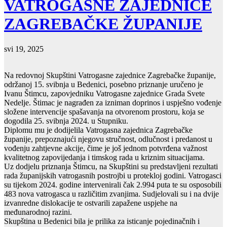
VATROGASNE ZAJEDNICE
ZAGREBAČKE ŽUPANIJE
svi 19, 2025
Na redovnoj Skupštini Vatrogasne zajednice Zagrebačke županije,
održanoj 15. svibnja u Bedenici, posebno priznanje uručeno je
Ivanu Štimcu, zapovjedniku Vatrogasne zajednice Grada Svete
Nedelje. Štimac je nagrađen za izniman doprinos i uspješno vođenje
složene intervencije spašavanja na otvorenom prostoru, koja se
dogodila 25. svibnja 2024. u Stupniku.
Diplomu mu je dodijelila Vatrogasna zajednica Zagrebačke
županije, prepoznajući njegovu stručnost, odlučnost i predanost u
vođenju zahtjevne akcije, čime je još jednom potvrđena važnost
kvalitetnog zapovijedanja i timskog rada u kriznim situacijama.
Uz dodjelu priznanja Štimcu, na Skupštini su predstavljeni rezultati
rada županijskih vatrogasnih postrojbi u protekloj godini. Vatrogasci
su tijekom 2024. godine intervenirali čak 2.994 puta te su osposobili
483 nova vatrogasca u različitim zvanjima. Sudjelovali su i na dvije
izvanredne dislokacije te ostvarili zapažene uspjehe na
međunarodnoj razini.
Skupština u Bedenici bila je prilika za isticanje pojedinačnih i