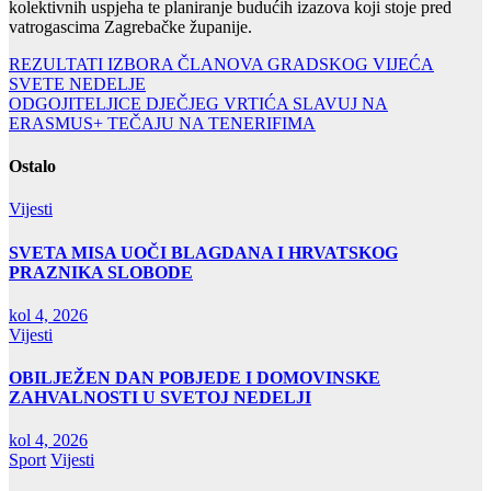
kolektivnih uspjeha te planiranje budućih izazova koji stoje pred
vatrogascima Zagrebačke županije.
Navigacija
REZULTATI IZBORA ČLANOVA GRADSKOG VIJEĆA
SVETE NEDELJE
objava
ODGOJITELJICE DJEČJEG VRTIĆA SLAVUJ NA
ERASMUS+ TEČAJU NA TENERIFIMA
Ostalo
Vijesti
SVETA MISA UOČI BLAGDANA I HRVATSKOG
PRAZNIKA SLOBODE
kol 4, 2026
Vijesti
OBILJEŽEN DAN POBJEDE I DOMOVINSKE
ZAHVALNOSTI U SVETOJ NEDELJI
kol 4, 2026
Sport
Vijesti