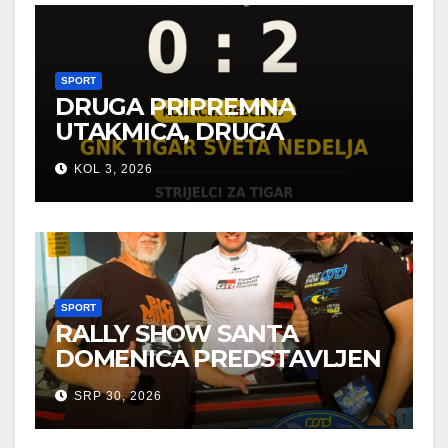
SPORT
DRUGA PRIPREMNA
UTAKMICA, DRUGA
POBJEDA ZA TIGROVE
KOL 3, 2026
SPORT
RALLY SHOW SANTA
DOMENICA PREDSTAVLJEN
U AUSTRIJI
SRP 30, 2026