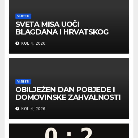
VIJESTI
SVETA MISA UOČI
BLAGDANA I HRVATSKOG
PRAZNIKA SLOBODE
KOL 4, 2026
VIJESTI
OBILJEŽEN DAN POBJEDE I
DOMOVINSKE ZAHVALNOSTI
U SVETOJ NEDELJI
KOL 4, 2026