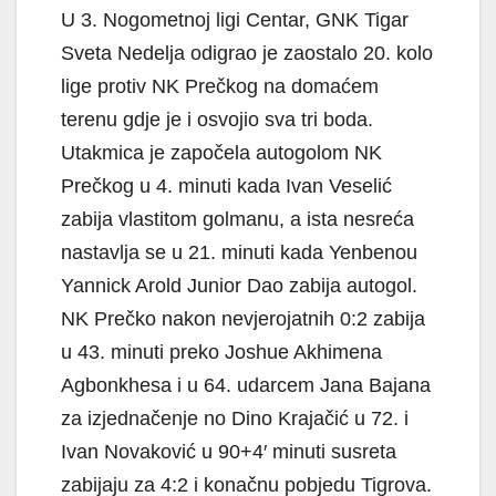
U 3. Nogometnoj ligi Centar, GNK Tigar
Sveta Nedelja odigrao je zaostalo 20. kolo
lige protiv NK Prečkog na domaćem
terenu gdje je i osvojio sva tri boda.
Utakmica je započela autogolom NK
Prečkog u 4. minuti kada Ivan Veselić
zabija vlastitom golmanu, a ista nesreća
nastavlja se u 21. minuti kada Yenbenou
Yannick Arold Junior Dao zabija autogol.
NK Prečko nakon nevjerojatnih 0:2 zabija
u 43. minuti preko Joshue Akhimena
Agbonkhesa i u 64. udarcem Jana Bajana
za izjednačenje no Dino Krajačić u 72. i
Ivan Novaković u 90+4′ minuti susreta
zabijaju za 4:2 i konačnu pobjedu Tigrova.