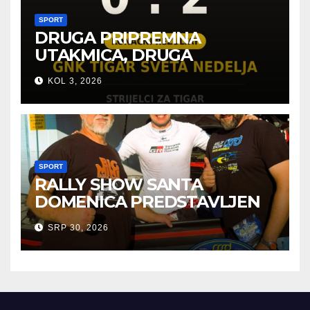
SPORT
DRUGA PRIPREMNA
UTAKMICA, DRUGA
POBJEDA ZA TIGROVE
KOL 3, 2026
SPORT
RALLY SHOW SANTA
DOMENICA PREDSTAVLJEN
U AUSTRIJI
SRP 30, 2026