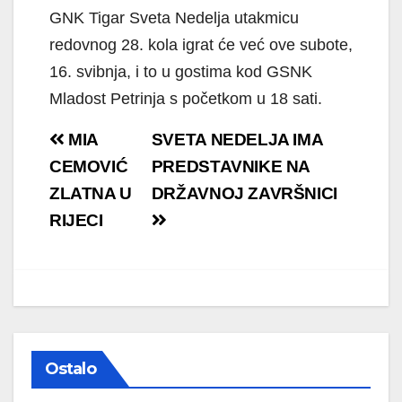
GNK Tigar Sveta Nedelja utakmicu
redovnog 28. kola igrat će već ove subote,
16. svibnja, i to u gostima kod GSNK
Mladost Petrinja s početkom u 18 sati.
Navigacija
MIA
SVETA NEDELJA IMA
objava
CEMOVIĆ
PREDSTAVNIKE NA
ZLATNA U
DRŽAVNOJ ZAVRŠNICI
RIJECI
Ostalo