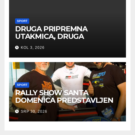
SPORT
DRUGA PRIPREMNA
UTAKMICA, DRUGA
POBJEDA ZA TIGROVE
KOL 3, 2026
SPORT
RALLY SHOW SANTA
DOMENICA PREDSTAVLJEN
U AUSTRIJI
SRP 30, 2026