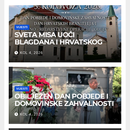
VIJESTI
SVETA MISA UOČI
BLAGDANA I HRVATSKOG
PRAZNIKA SLOBODE
KOL 4, 2026
VIJESTI
OBILJEŽEN DAN POBJEDE I
DOMOVINSKE ZAHVALNOSTI
U SVETOJ NEDELJI
KOL 4, 2026