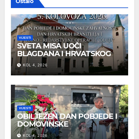
Ostalo
VIJESTI
SVETA MISA UOČI
BLAGDANA I HRVATSKOG
PRAZNIKA SLOBODE
KOL 4, 2026
VIJESTI
OBILJEŽEN DAN POBJEDE I
DOMOVINSKE
ZAHVALNOSTI U SVETOJ
KOL 4, 2026