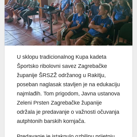
U sklopu tradicionalnog Kupa kadeta
Športsko ribolovni savez Zagrebačke
županije ŠRSZŽ održanog u Rakitju,
poseban naglasak stavljen je na edukaciju
najmlađih. Tom prigodom, Javna ustanova
Zeleni Prsten Zagrebačke županije
održala je predavanje o važnosti očuvanja
autphtonih barskih kornjača.
Predavanje je istaknulo ozbiljnu prijetnju