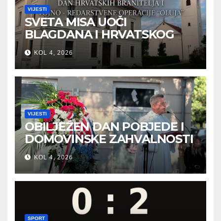
VIJESTI
SVETA MISA UOČI
BLAGDANA I HRVATSKOG
PRAZNIKA SLOBODE
KOL 4, 2026
VIJESTI
OBILJEŽEN DAN POBJEDE I
DOMOVINSKE ZAHVALNOSTI
U SVETOJ NEDELJI
KOL 4, 2026
SPORT