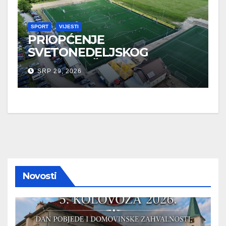
SPORT
VIJESTI
PRIOPĆENJE
SVETONEDELJSKOG
GRADONAČELNIKA O
SRP 29, 2026
SPORTSKIM UDRUGAMA
Novosti