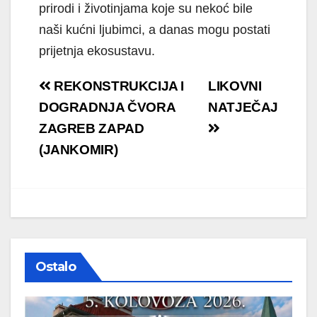
prirodi i životinjama koje su nekoć bile
naši kućni ljubimci, a danas mogu postati
prijetnja ekosustavu.
Navigacija
REKONSTRUKCIJA I
LIKOVNI
objava
DOGRADNJA ČVORA
NATJEČAJ
ZAGREB ZAPAD
(JANKOMIR)
Ostalo