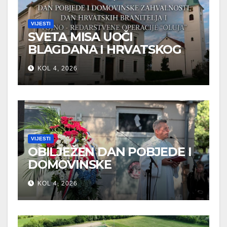
VIJESTI
SVETA MISA UOČI
BLAGDANA I HRVATSKOG
PRAZNIKA SLOBODE
KOL 4, 2026
VIJESTI
OBILJEŽEN DAN POBJEDE I
DOMOVINSKE
ZAHVALNOSTI U SVETOJ
KOL 4, 2026
NEDELJI