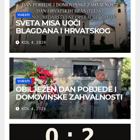
VIJESTI
SVETA MISA UOČI
BLAGDANA I HRVATSKOG
PRAZNIKA SLOBODE
KOL 4, 2026
VIJESTI
OBILJEŽEN DAN POBJEDE I
DOMOVINSKE ZAHVALNOSTI
U SVETOJ NEDELJI
KOL 4, 2026