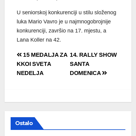
U seniorskoj konkurenciji u stilu složenog
luka Mario Vavro je u najmnogobrojnije
konkurenciji, završio na 17. mjestu, a
Lana Koller na 42.
Navigacija
15 MEDALJA ZA
14. RALLY SHOW
objava
KKOI SVETA
SANTA
NEDELJA
DOMENICA
Ostalo