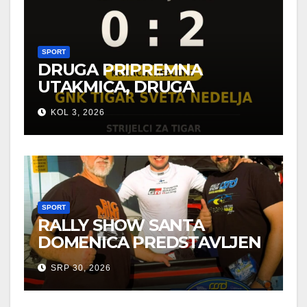
SPORT
DRUGA PRIPREMNA
UTAKMICA, DRUGA
POBJEDA ZA TIGROVE
KOL 3, 2026
SPORT
RALLY SHOW SANTA
DOMENICA PREDSTAVLJEN
U AUSTRIJI
SRP 30, 2026