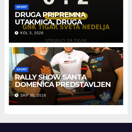
SPORT
DRUGA PRIPREMNA
UTAKMICA, DRUGA
POBJEDA ZA TIGROVE
KOL 3, 2026
SPORT
RALLY SHOW SANTA
DOMENICA PREDSTAVLJEN
U AUSTRIJI
SRP 30, 2026