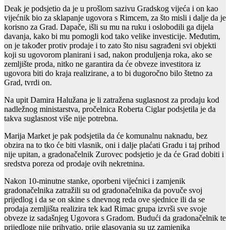
Deak je podsjetio da je u prošlom sazivu Gradskog vijeća i on kao
vijećnik bio za sklapanje ugovora s Rimcem, za što misli i dalje da je
korisno za Grad. Dapače, išli su mu na ruku i oslobodili ga dijela
davanja, kako bi mu pomogli kod tako velike investicije. Međutim,
on je također protiv prodaje i to zato što nisu sagrađeni svi objekti
koji su ugovorom planirani i sad, nakon produljenja roka, ako se
zemljište proda, nitko ne garantira da će obveze investitora iz
ugovora biti do kraja realizirane, a to bi dugoročno bilo štetno za
Grad, tvrdi on.
Na upit Damira Halužana je li zatražena suglasnost za prodaju kod
nadležnog ministarstva, pročelnica Roberta Ciglar podsjetila je da
takva suglasnost više nije potrebna.
Marija Market je pak podsjetila da će komunalnu naknadu, bez
obzira na to tko će biti vlasnik, oni i dalje plaćati Gradu i taj prihod
nije upitan, a gradonačelnik Zurovec podsjetio je da će Grad dobiti i
sredstva poreza od prodaje ovih nekretnina.
Nakon 10-minutne stanke, oporbeni vijećnici i zamjenik
gradonačelnika zatražili su od gradonačelnika da povuče svoj
prijedlog i da se on skine s dnevnog reda ove sjednice ili da se
prodaja zemljišta realizira tek kad Rimac grupa izvrši sve svoje
obveze iz sadašnjeg Ugovora s Gradom. Budući da gradonačelnik te
prijedloge nije prihvatio, prije glasovanja su uz zamjenika