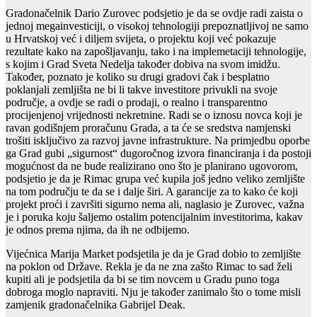
Gradonačelnik Dario Zurovec podsjetio je da se ovdje radi zaista o
jednoj megainvesticiji, o visokoj tehnologiji prepoznatljivoj ne samo
u Hrvatskoj već i diljem svijeta, o projektu koji već pokazuje
rezultate kako na zapošljavanju, tako i na implemetaciji tehnologije,
s kojim i Grad Sveta Nedelja također dobiva na svom imidžu.
Također, poznato je koliko su drugi gradovi čak i besplatno
poklanjali zemljišta ne bi li takve investitore privukli na svoje
područje, a ovdje se radi o prodaji, o realno i transparentno
procijenjenoj vrijednosti nekretnine. Radi se o iznosu novca koji je
ravan godišnjem proračunu Grada, a ta će se sredstva namjenski
trošiti isključivo za razvoj javne infrastrukture. Na primjedbu oporbe
ga Grad gubi „sigurnost“ dugoročnog izvora financiranja i da postoji
mogućnost da ne bude realizirano ono što je planirano ugovorom,
podsjetio je da je Rimac grupa već kupila još jedno veliko zemljište
na tom području te da se i dalje širi. A garancije za to kako će koji
projekt proći i završiti sigurno nema ali, naglasio je Zurovec, važna
je i poruka koju šaljemo ostalim potencijalnim investitorima, kakav
je odnos prema njima, da ih ne odbijemo.
Vijećnica Marija Market podsjetila je da je Grad dobio to zemljište
na poklon od Države. Rekla je da ne zna zašto Rimac to sad želi
kupiti ali je podsjetila da bi se tim novcem u Gradu puno toga
dobroga moglo napraviti. Nju je također zanimalo što o tome misli
zamjenik gradonačelnika Gabrijel Deak.