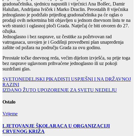
gradonačelnika, sjednicu napustili i vijećnici Ana Bolšec, Damir
Halužan, Andrijana Iviček i Marko Draclin. Preostalih 8 vijećnika
jednoglasno je podržalo prijedlog gradonačelnika pa će oglas o
prodaji ovih nekretnina biti objavljen u jednom dnevnom listu te na
web stranici i oglasnoj ploči Grada. Natječaj će biti otvoren do 27.
ožujka.
Jednoglasno i bez rasprave, uz čestitke za požrtvovan rad
vatrogasaca, usvojen je i Godišnji provedbeni plan unapređenja
zaštite od požara na području Grada za ovu godinu.
Preostale točke dnevnog reda, većim dijelom izvješća, su prije toga
bez rasprave uglavnom prihvaćene jednoglasno ili uz pokoji
suzdržani glas.
Navigacija
SVETONEDELJSKI PIKADISTI USPJEŠNI I NA DRŽAVNOJ
RAZINI
objava
IZDANO ŽUTO UPOZORENJE ZA SVETU NEDELJU
Ostalo
Vrijeme
LJETOVANJE ŠKOLARACA U ORGANIZACIJI
CRVENOG KRIŽA