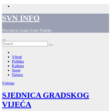
Skip
to
content
SVN INFO
Novosti iz Grada Svete Nedelje
Vijesti
Politika
Kultura
Sport
Najave
Vrijeme
SJEDNICA GRADSKOG
VIJEĆA