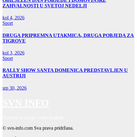
OBILJEŽEN DAN POBJEDE I DOMOVINSKE
ZAHVALNOSTI U SVETOJ NEDELJI
kol 4, 2026
Sport
DRUGA PRIPREMNA UTAKMICA, DRUGA POBJEDA ZA
TIGROVE
kol 3, 2026
Sport
RALLY SHOW SANTA DOMENICA PREDSTAVLJEN U
AUSTRIJI
srp 30, 2026
SVN INFO
Novosti iz Grada Svete Nedelje
© svn-info.com Sva prava pridržana.