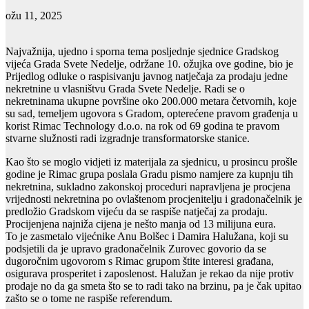
ožu 11, 2025
Najvažnija, ujedno i sporna tema posljednje sjednice Gradskog
vijeća Grada Svete Nedelje, održane 10. ožujka ove godine, bio je
Prijedlog odluke o raspisivanju javnog natječaja za prodaju jedne
nekretnine u vlasništvu Grada Svete Nedelje. Radi se o
nekretninama ukupne površine oko 200.000 metara četvornih, koje
su sad, temeljem ugovora s Gradom, opterećene pravom građenja u
korist Rimac Technology d.o.o. na rok od 69 godina te pravom
stvarne služnosti radi izgradnje transformatorske stanice.
Kao što se moglo vidjeti iz materijala za sjednicu, u prosincu prošle
godine je Rimac grupa poslala Gradu pismo namjere za kupnju tih
nekretnina, sukladno zakonskoj proceduri napravljena je procjena
vrijednosti nekretnina po ovlaštenom procjenitelju i gradonačelnik je
predložio Gradskom vijeću da se raspiše natječaj za prodaju.
Procijenjena najniža cijena je nešto manja od 13 milijuna eura.
To je zasmetalo vijećnike Anu Bolšec i Damira Halužana, koji su
podsjetili da je upravo gradonačelnik Zurovec govorio da se
dugoročnim ugovorom s Rimac grupom štite interesi građana,
osigurava prosperitet i zaposlenost. Halužan je rekao da nije protiv
prodaje no da ga smeta što se to radi tako na brzinu, pa je čak upitao
zašto se o tome ne raspiše referendum.