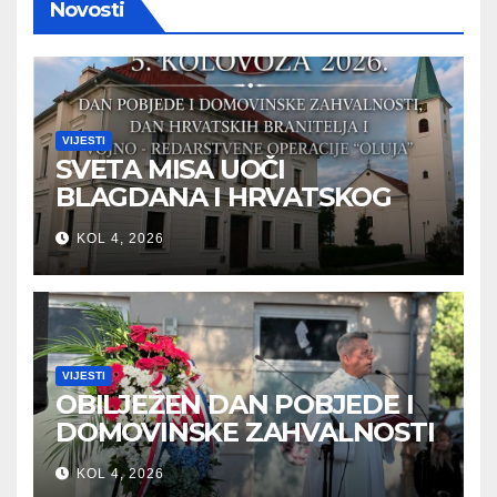
Novosti
VIJESTI
SVETA MISA UOČI
BLAGDANA I HRVATSKOG
PRAZNIKA SLOBODE
KOL 4, 2026
VIJESTI
OBILJEŽEN DAN POBJEDE I
DOMOVINSKE ZAHVALNOSTI
U SVETOJ NEDELJI
KOL 4, 2026