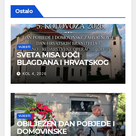
Ostalo
VIJESTI
SVETA MISA UOČI
BLAGDANA I HRVATSKOG
PRAZNIKA SLOBODE
KOL 4, 2026
VIJESTI
OBILJEŽEN DAN POBJEDE I
DOMOVINSKE