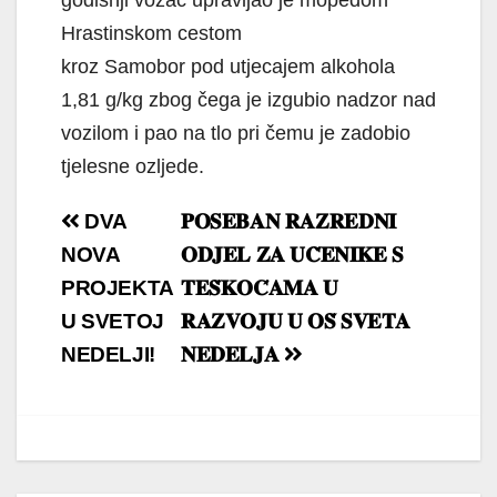
godišnji vozač upravljao je mopedom
Hrastinskom cestom
kroz Samobor pod utjecajem alkohola
1,81 g/kg zbog čega je izgubio nadzor nad
vozilom i pao na tlo pri čemu je zadobio
tjelesne ozljede.
Navigacija
DVA
𝐏𝐎𝐒𝐄𝐁𝐀𝐍 𝐑𝐀𝐙𝐑𝐄𝐃𝐍𝐈
objava
NOVA
𝐎𝐃𝐉𝐄𝐋 𝐙𝐀 𝐔𝐂̌𝐄𝐍𝐈𝐊𝐄 𝐒
PROJEKTA
𝐓𝐄𝐒̌𝐊𝐎𝐂́𝐀𝐌𝐀 𝐔
U SVETOJ
𝐑𝐀𝐙𝐕𝐎𝐉𝐔 𝐔 𝐎𝐒̌ 𝐒𝐕𝐄𝐓𝐀
NEDELJI!
𝐍𝐄𝐃𝐄𝐋𝐉𝐀