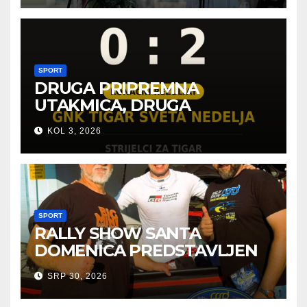
SPORT
DRUGA PRIPREMNA
UTAKMICA, DRUGA
POBJEDA ZA TIGROVE
KOL 3, 2026
SPORT
RALLY SHOW SANTA
DOMENICA PREDSTAVLJEN
U AUSTRIJI
SRP 30, 2026