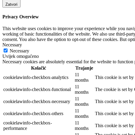
Zatvori
Privacy Overview
This website uses cookies to improve your experience while you navigat
working of basic functionalities of the website. We also use third-pa
consent. You also have the option to opt-out of these cookies. But op
Necessary
Necessary
Uvijek omogućeno
Necessary cookies are absolutely essential for the website to function
Kolačić
Trajanje
11
cookielawinfo-checkbox-analytics
This cookie is set b
months
11
cookielawinfo-checkbox-functional
The cookie is set by
months
11
cookielawinfo-checkbox-necessary
This cookie is set b
months
11
cookielawinfo-checkbox-others
This cookie is set b
months
cookielawinfo-checkbox-
11
This cookie is set b
performance
months
11
The cookie is set by