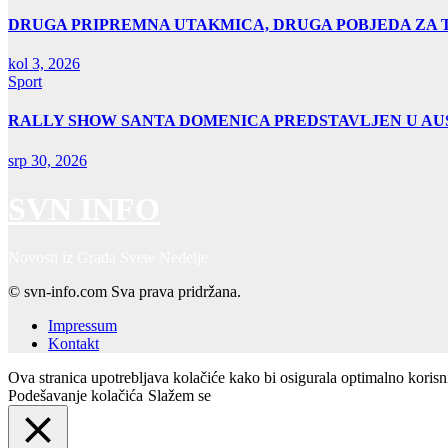
DRUGA PRIPREMNA UTAKMICA, DRUGA POBJEDA ZA 
kol 3, 2026
Sport
RALLY SHOW SANTA DOMENICA PREDSTAVLJEN U AUS
srp 30, 2026
SVN INFO
Novosti iz Grada Svete Nedelje
© svn-info.com Sva prava pridržana.
Impressum
Kontakt
Ova stranica upotrebljava kolačiće kako bi osigurala optimalno koris
Podešavanje kolačića
Slažem se