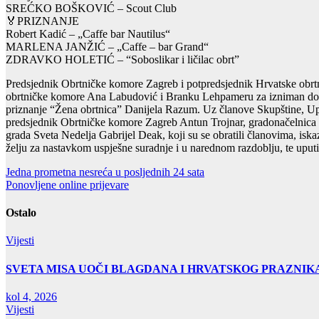
SREĆKO BOŠKOVIĆ – Scout Club
🏅PRIZNANJE
Robert Kadić – „Caffe bar Nautilus“
MARLENA JANŽIĆ – „Caffe – bar Grand“
ZDRAVKO HOLETIĆ – “Soboslikar i ličilac obrt”
Predsjednik Obrtničke komore Zagreb i potpredsjednik Hrvatske obrt
obrtničke komore Ana Labudović i Branku Lehpameru za izniman doprin
priznanje “Žena obrtnica” Danijela Razum. Uz članove Skupštine, Upr
predsjednik Obrtničke komore Zagreb Antun Trojnar, gradonačelnica
grada Sveta Nedelja Gabrijel Deak, koji su se obratili članovima, is
želju za nastavkom uspješne suradnje i u narednom razdoblju, te uputi
Navigacija
Jedna prometna nesreća u posljednih 24 sata
Ponovljene online prijevare
objava
Ostalo
Vijesti
SVETA MISA UOČI BLAGDANA I HRVATSKOG PRAZNIK
kol 4, 2026
Vijesti