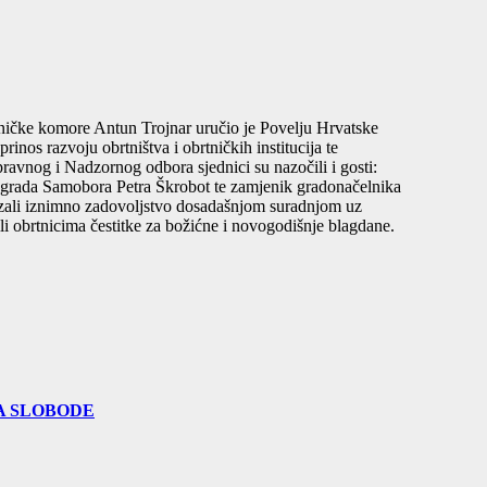
ničke komore Antun Trojnar uručio je Povelju Hrvatske
os razvoju obrtništva i obrtničkih institucija te
avnog i Nadzornog odbora sjednici su nazočili i gosti:
 grada Samobora Petra Škrobot te zamjenik gradonačelnika
kazali iznimno zadovoljstvo dosadašnjom suradnjom uz
li obrtnicima čestitke za božićne i novogodišnje blagdane.
A SLOBODE