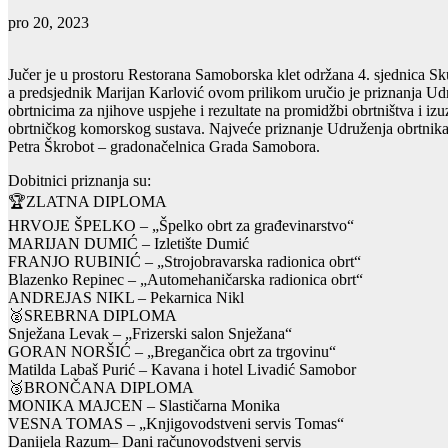
pro 20, 2023
Jučer je u prostoru Restorana Samoborska klet održana 4. sjednica S
a predsjednik Marijan Karlović ovom prilikom uručio je priznanja U
obrtnicima za njihove uspjehe i rezultate na promidžbi obrtništva i iz
obrtničkog komorskog sustava. Najveće priznanje Udruženja obrtnika
Petra Škrobot – gradonačelnica Grada Samobora.
Dobitnici priznanja su:
🏆ZLATNA DIPLOMA
HRVOJE ŠPELKO – „Špelko obrt za građevinarstvo“
MARIJAN DUMIĆ – Izletište Dumić
FRANJO RUBINIĆ – „Strojobravarska radionica obrt“
Blazenko Repinec – „Automehaničarska radionica obrt“
ANDREJAS NIKL – Pekarnica Nikl
🥈SREBRNA DIPLOMA
Snježana Levak – „Frizerski salon Snježana“
GORAN NORŠIĆ – „Bregančica obrt za trgovinu“
Matilda Labaš Purić – Kavana i hotel Livadić Samobor
🥉BRONČANA DIPLOMA
MONIKA MAJCEN – Slastičarna Monika
VESNA TOMAS – „Knjigovodstveni servis Tomas“
Danijela Razum– Dani računovodstveni servis