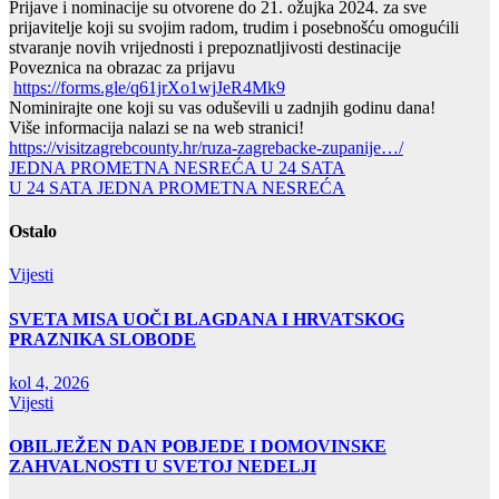
Prijave i nominacije su otvorene do 21. ožujka 2024. za sve
prijavitelje koji su svojim radom, trudim i posebnošću omogućili
stvaranje novih vrijednosti i prepoznatljivosti destinacije
Poveznica na obrazac za prijavu
https://forms.gle/q61jrXo1wjJeR4Mk9
Nominirajte one koji su vas oduševili u zadnjih godinu dana!
Više informacija nalazi se na web stranici!
https://visitzagrebcounty.hr/ruza-zagrebacke-zupanije…/
Navigacija
JEDNA PROMETNA NESREĆA U 24 SATA
U 24 SATA JEDNA PROMETNA NESREĆA
objava
Ostalo
Vijesti
SVETA MISA UOČI BLAGDANA I HRVATSKOG
PRAZNIKA SLOBODE
kol 4, 2026
Vijesti
OBILJEŽEN DAN POBJEDE I DOMOVINSKE
ZAHVALNOSTI U SVETOJ NEDELJI