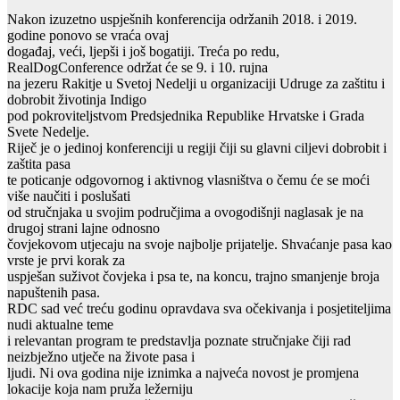
Nakon izuzetno uspješnih konferencija održanih 2018. i 2019.
godine ponovo se vraća ovaj
događaj, veći, ljepši i još bogatiji. Treća po redu,
RealDogConference održat će se 9. i 10. rujna
na jezeru Rakitje u Svetoj Nedelji u organizaciji Udruge za zaštitu i
dobrobit životinja Indigo
pod pokroviteljstvom Predsjednika Republike Hrvatske i Grada
Svete Nedelje.
Riječ je o jedinoj konferenciji u regiji čiji su glavni ciljevi dobrobit i
zaštita pasa
te poticanje odgovornog i aktivnog vlasništva o čemu će se moći
više naučiti i poslušati
od stručnjaka u svojim područjima a ovogodišnji naglasak je na
drugoj strani lajne odnosno
čovjekovom utjecaju na svoje najbolje prijatelje. Shvaćanje pasa kao
vrste je prvi korak za
uspješan suživot čovjeka i psa te, na koncu, trajno smanjenje broja
napuštenih pasa.
RDC sad već treću godinu opravdava sva očekivanja i posjetiteljima
nudi aktualne teme
i relevantan program te predstavlja poznate stručnjake čiji rad
neizbježno utječe na živote pasa i
ljudi. Ni ova godina nije iznimka a najveća novost je promjena
lokacije koja nam pruža ležerniju