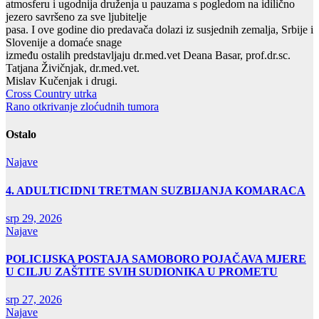
atmosferu i ugodnija druženja u pauzama s pogledom na idilično
jezero savršeno za sve ljubitelje
pasa. I ove godine dio predavača dolazi iz susjednih zemalja, Srbije i
Slovenije a domaće snage
između ostalih predstavljaju dr.med.vet Deana Basar, prof.dr.sc.
Tatjana Živičnjak, dr.med.vet.
Mislav Kučenjak i drugi.
Navigacija
Cross Country utrka
Rano otkrivanje zloćudnih tumora
objava
Ostalo
Najave
4. ADULTICIDNI TRETMAN SUZBIJANJA KOMARACA
srp 29, 2026
Najave
POLICIJSKA POSTAJA SAMOBORO POJAČAVA MJERE
U CILJU ZAŠTITE SVIH SUDIONIKA U PROMETU
srp 27, 2026
Najave