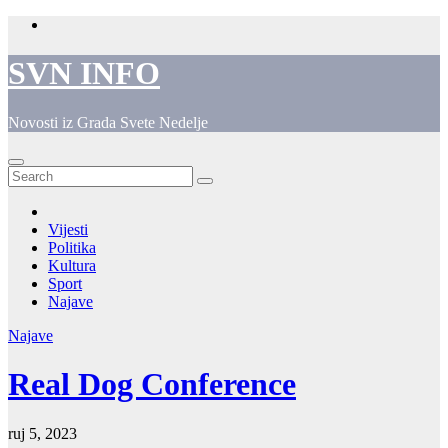
Skip
to
content
SVN INFO
Novosti iz Grada Svete Nedelje
Vijesti
Politika
Kultura
Sport
Najave
Najave
Real Dog Conference
ruj 5, 2023