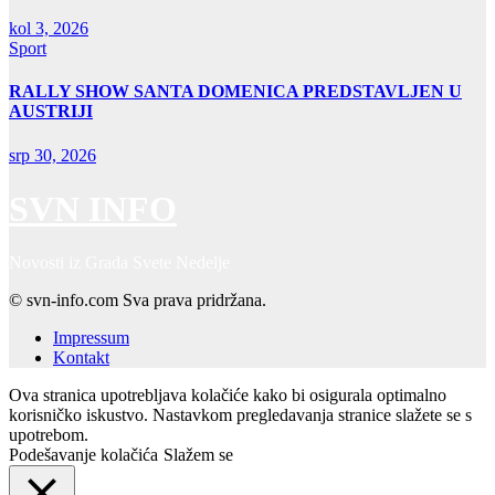
kol 3, 2026
Sport
RALLY SHOW SANTA DOMENICA PREDSTAVLJEN U
AUSTRIJI
srp 30, 2026
SVN INFO
Novosti iz Grada Svete Nedelje
© svn-info.com Sva prava pridržana.
Impressum
Kontakt
Ova stranica upotrebljava kolačiće kako bi osigurala optimalno
korisničko iskustvo. Nastavkom pregledavanja stranice slažete se s
upotrebom.
Podešavanje kolačića
Slažem se