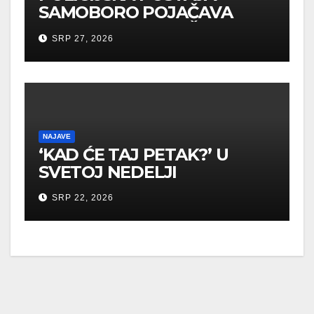
SAMOBORO POJAČAVA
MJERE U CILJU ZAŠTITE
SRP 27, 2026
SVIH SUDIONIKA U
PROMETU
NAJAVE
‘KAD ĆE TAJ PETAK?’ U
SVETOJ NEDELJI
SRP 22, 2026