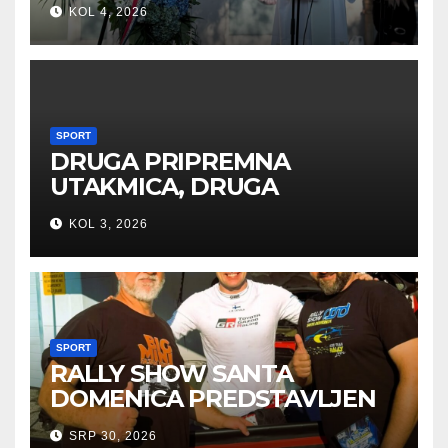
KOL 4, 2026
SPORT
DRUGA PRIPREMNA
UTAKMICA, DRUGA
POBJEDA ZA TIGROVE
KOL 3, 2026
SPORT
RALLY SHOW SANTA
DOMENICA PREDSTAVLJEN
U AUSTRIJI
SRP 30, 2026