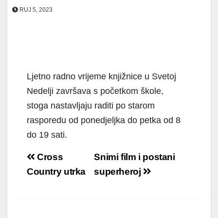
RUJ 5, 2023
Ljetno radno vrijeme knjižnice u Svetoj
Nedelji završava s početkom škole,
stoga nastavljaju raditi po starom
rasporedu od ponedjeljka do petka od 8
do 19 sati.
Navigacija
Cross
Snimi film i postani
objava
Country utrka
superheroj