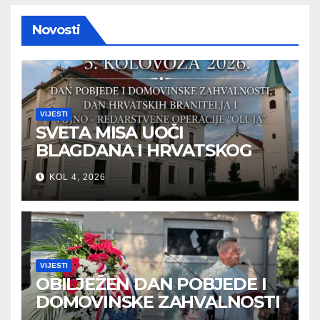
Novosti
VIJESTI
SVETA MISA UOČI
BLAGDANA I HRVATSKOG
PRAZNIKA SLOBODE
KOL 4, 2026
VIJESTI
OBILJEŽEN DAN POBJEDE I
DOMOVINSKE ZAHVALNOSTI
U SVETOJ NEDELJI