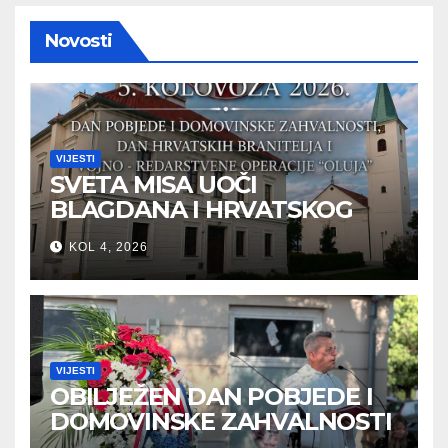
Novosti
VIJESTI
SVETA MISA UOČI
BLAGDANA I HRVATSKOG
PRAZNIKA SLOBODE
KOL 4, 2026
VIJESTI
OBILJEŽEN DAN POBJEDE I
DOMOVINSKE ZAHVALNOSTI
U SVETOJ NEDELJI