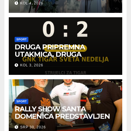
KOL 4, 2026
SPORT
DRUGA PRIPREMNA
UTAKMICA, DRUGA
POBJEDA ZA TIGROVE
KOL 3, 2026
SPORT
RALLY SHOW SANTA
DOMENICA PREDSTAVLJEN
U AUSTRIJI
SRP 30, 2026