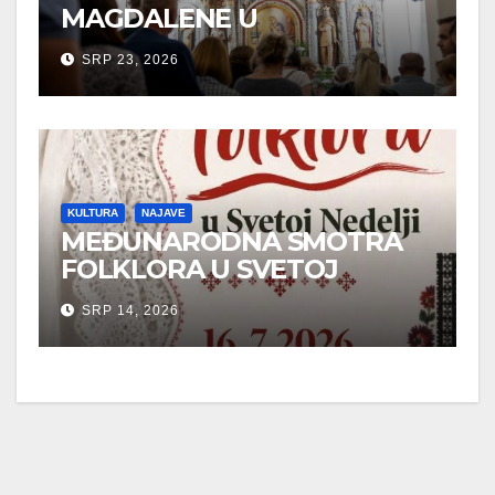
MAGDALENE U
NOVOOBNOVLJENOJ
SRP 23, 2026
KAPELI
KULTURA
NAJAVE
MEĐUNARODNA SMOTRA
FOLKLORA U SVETOJ
NEDELJI
SRP 14, 2026