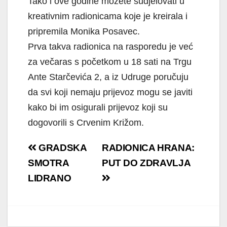
Tako i ove godine možete sudjelovati u
kreativnim radionicama koje je kreirala i
pripremila Monika Posavec.
Prva takva radionica na rasporedu je već
za večaras s početkom u 18 sati na Trgu
Ante Starčevića 2, a iz Udruge poručuju
da svi koji nemaju prijevoz mogu se javiti
kako bi im osigurali prijevoz koji su
dogovorili s Crvenim Križom.
Navigacija
GRADSKA
RADIONICA HRANA:
objava
SMOTRA
PUT DO ZDRAVLJA
LIDRANO