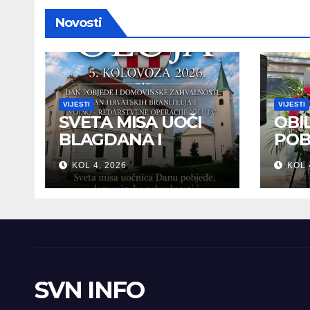
Novosti
VIJESTI
VIJESTI
SVETA MISA UOČI
OBI
BLAGDANA I
POB
HRVATSKOG
DOM
KOL 4, 2026
KOL 
PRAZNIKA
ZAH
SLOBODE
SVE
SVN INFO