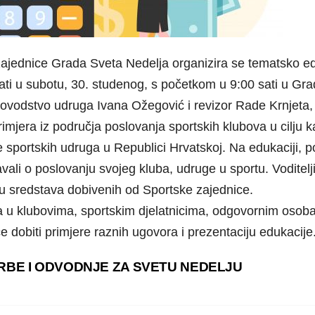
zajednice Grada Sveta Nedelja organizira se tematsko ed
ati u subotu, 30. studenog, s početkom u 9:00 sati u Gra
unovodstvo udruga Ivana Ožegović i revizor Rade Krnjeta, a
imjera iz područja poslovanja sportskih klubova u cilju kak
portskih udruga u Republici Hrvatskoj. Na edukaciji, pol
tavali o poslovanju svojeg kluba, udruge u sportu. Vodite
ju sredstava dobivenih od Sportske zajednice.
ija u klubovima, sportskim djelatnicima, odgovornim os
 dobiti primjere raznih ugovora i prezentaciju edukacije
BE I ODVODNJE ZA SVETU NEDELJU