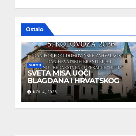
Ostalo
VIJESTI
SVETA MISA UOČI
BLAGDANA I HRVATSKOG
PRAZNIKA SLOBODE
KOL 4, 2026