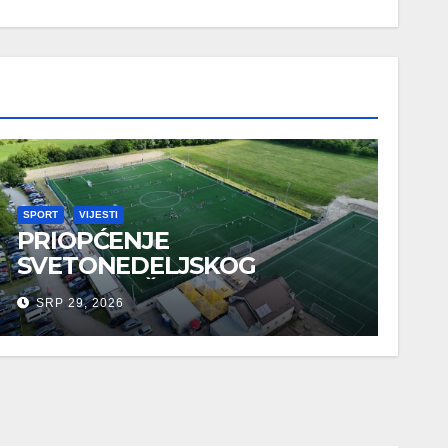
SPORT
VIJESTI
PRIOPĆENJE
SVETONEDELJSKOG
GRADONAČELNIKA O
SRP 29, 2026
SPORTSKIM UDRUGAMA