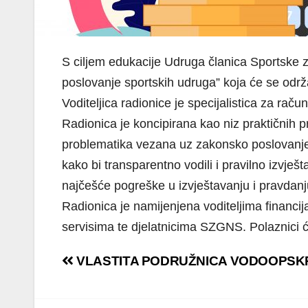
S ciljem edukacije Udruga članica Sportske 
poslovanje sportskih udruga” koja će se održ
Voditeljica radionice je specijalistica za rač
Radionica je koncipirana kao niz praktičnih pr
problematika vezana uz zakonsko poslovanje s
kako bi transparentno vodili i pravilno izvješ
najčešće pogreške u izvještavanju i pravdan
Radionica je namijenjena voditeljima financ
servisima te djelatnicima SZGNS. Polaznici će
Navigacija
VLASTITA PODRUŽNICA VODOOPSKR
objava