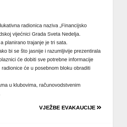
ukativna radionica naziva „Financijsko
dskoj vijećnici Grada Sveta Nedelja.
 planirano trajanje je tri sata.
o bi se što jasnije i razumljivije prezentirala
aznici će dobiti sve potrebne informacije
lji radionice će u posebnom bloku obraditi
obama u klubovima, računovodstvenim
.
VJEŽBE EVAKAUCIJE