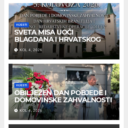
VIJESTI
SVETA MISA UOČI
BLAGDANA I HRVATSKOG
PRAZNIKA SLOBODE
KOL 4, 2026
VIJESTI
OBILJEŽEN DAN POBJEDE I
DOMOVINSKE ZAHVALNOSTI
U SVETOJ NEDELJI
KOL 4, 2026