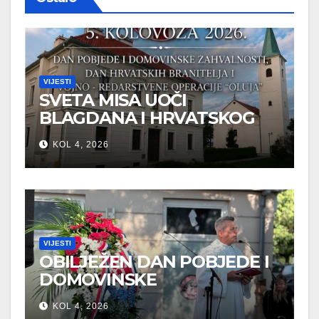
VIJESTI
SVETA MISA UOČI
BLAGDANA I HRVATSKOG
PRAZNIKA SLOBODE
KOL 4, 2026
VIJESTI
OBILJEŽEN DAN POBJEDE I
DOMOVINSKE
ZAHVALNOSTI U SVETOJ
KOL 4, 2026
NEDELJI