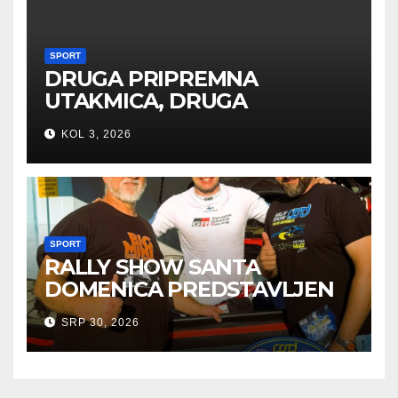
SPORT
DRUGA PRIPREMNA
UTAKMICA, DRUGA
POBJEDA ZA TIGROVE
KOL 3, 2026
SPORT
RALLY SHOW SANTA
DOMENICA PREDSTAVLJEN
U AUSTRIJI
SRP 30, 2026