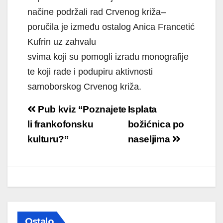
načine podržali rad Crvenog križa–
poručila je između ostalog Anica Francetić
Kufrin uz zahvalu
svima koji su pomogli izradu monografije
te koji rade i podupiru aktivnosti
samoborskog Crvenog križa.
Navigacija
Pub kviz “Poznajete
Isplata
objava
li frankofonsku
božićnica po
kulturu?”
naseljima
Ostalo