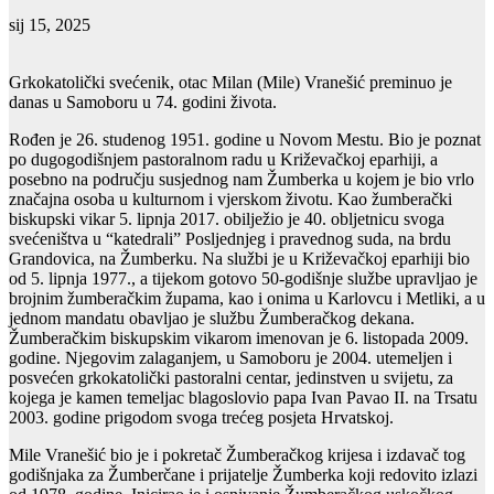
sij 15, 2025
Grkokatolički svećenik, otac Milan (Mile) Vranešić preminuo je
danas u Samoboru u 74. godini života.
Rođen je 26. studenog 1951. godine u Novom Mestu. Bio je poznat
po dugogodišnjem pastoralnom radu u Križevačkoj eparhiji, a
posebno na području susjednog nam Žumberka u kojem je bio vrlo
značajna osoba u kulturnom i vjerskom životu. Kao žumberački
biskupski vikar 5. lipnja 2017. obilježio je 40. obljetnicu svoga
svećeništva u “katedrali” Posljednjeg i pravednog suda, na brdu
Grandovica, na Žumberku. Na službi je u Križevačkoj eparhiji bio
od 5. lipnja 1977., a tijekom gotovo 50-godišnje službe upravljao je
brojnim žumberačkim župama, kao i onima u Karlovcu i Metliki, a u
jednom mandatu obavljao je službu Žumberačkog dekana.
Žumberačkim biskupskim vikarom imenovan je 6. listopada 2009.
godine. Njegovim zalaganjem, u Samoboru je 2004. utemeljen i
posvećen grkokatolički pastoralni centar, jedinstven u svijetu, za
kojega je kamen temeljac blagoslovio papa Ivan Pavao II. na Trsatu
2003. godine prigodom svoga trećeg posjeta Hrvatskoj.
Mile Vranešić bio je i pokretač Žumberačkog krijesa i izdavač tog
godišnjaka za Žumberčane i prijatelje Žumberka koji redovito izlazi