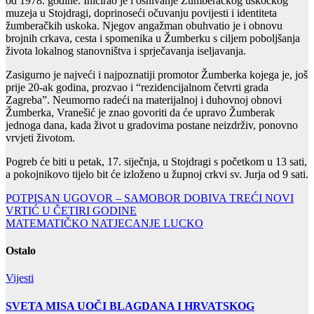
od 1978. godine. Inicirao je i osnivanje Žumberačkog uskočkog
muzeja u Stojdragi, doprinoseći očuvanju povijesti i identiteta
žumberačkih uskoka. Njegov angažman obuhvatio je i obnovu
brojnih crkava, cesta i spomenika u Žumberku s ciljem poboljšanja
života lokalnog stanovništva i sprječavanja iseljavanja.
Zasigurno je najveći i najpoznatiji promotor Žumberka kojega je, još
prije 20-ak godina, prozvao i “rezidencijalnom četvrti grada
Zagreba”. Neumorno radeći na materijalnoj i duhovnoj obnovi
Žumberka, Vranešić je znao govoriti da će upravo Žumberak
jednoga dana, kada život u gradovima postane neizdrživ, ponovno
vrvjeti životom.
Pogreb će biti u petak, 17. siječnja, u Stojdragi s početkom u 13 sati,
a pokojnikovo tijelo bit će izloženo u župnoj crkvi sv. Jurja od 9 sati.
Navigacija
POTPISAN UGOVOR – SAMOBOR DOBIVA TREĆI NOVI
VRTIĆ U ČETIRI GODINE
objava
MATEMATIČKO NATJECANJE LUCKO
Ostalo
Vijesti
SVETA MISA UOČI BLAGDANA I HRVATSKOG