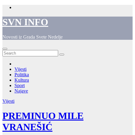
Skip
to
content
SVN INFO
Novosti iz Grada Svete Nedelje
Vijesti
Politika
Kultura
Sport
Najave
Vijesti
PREMINUO MILE
VRANEŠIĆ