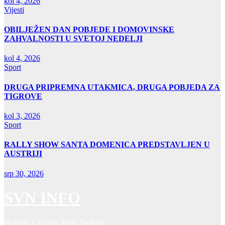
kol 4, 2026
Vijesti
OBILJEŽEN DAN POBJEDE I DOMOVINSKE
ZAHVALNOSTI U SVETOJ NEDELJI
kol 4, 2026
Sport
DRUGA PRIPREMNA UTAKMICA, DRUGA POBJEDA ZA
TIGROVE
kol 3, 2026
Sport
RALLY SHOW SANTA DOMENICA PREDSTAVLJEN U
AUSTRIJI
srp 30, 2026
SVN INFO
Novosti iz Grada Svete Nedelje