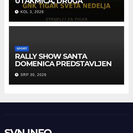
UTAKMICA, DRUGA
POBJEDA ZA TIGROVE
KOL 3, 2026
SPORT
RALLY SHOW SANTA
DOMENICA PREDSTAVLJEN
U AUSTRIJI
SRP 30, 2026
SVN INFO