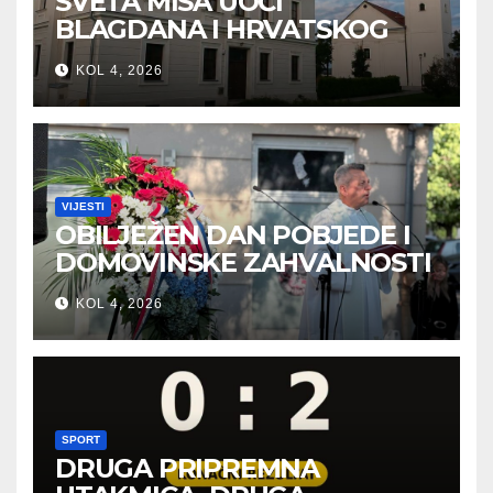
SVETA MISA UOČI
BLAGDANA I HRVATSKOG
PRAZNIKA SLOBODE
KOL 4, 2026
VIJESTI
OBILJEŽEN DAN POBJEDE I
DOMOVINSKE ZAHVALNOSTI
U SVETOJ NEDELJI
KOL 4, 2026
SPORT
DRUGA PRIPREMNA