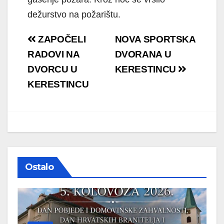
dežurstvo na požarištu.
Navigacija
ZAPOČELI
NOVA SPORTSKA
objava
RADOVI NA
DVORANA U
DVORCU U
KERESTINCU
KERESTINCU
Ostalo