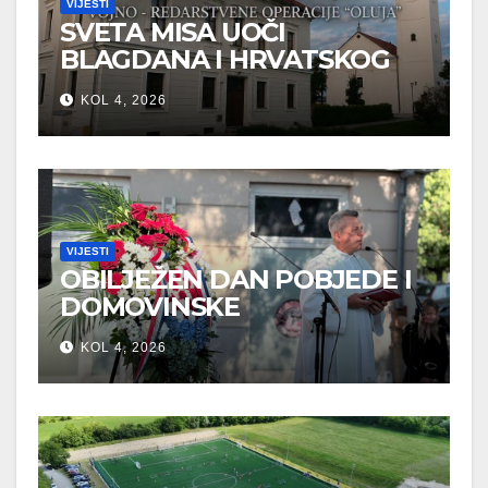
VIJESTI
SVETA MISA UOČI
BLAGDANA I HRVATSKOG
PRAZNIKA SLOBODE
KOL 4, 2026
VIJESTI
OBILJEŽEN DAN POBJEDE I
DOMOVINSKE
ZAHVALNOSTI U SVETOJ
KOL 4, 2026
NEDELJI