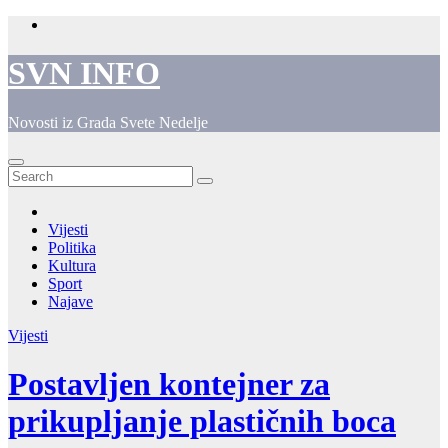
Skip
to
content
SVN INFO
Novosti iz Grada Svete Nedelje
Vijesti
Politika
Kultura
Sport
Najave
Vijesti
Postavljen kontejner za
prikupljanje plastičnih boca