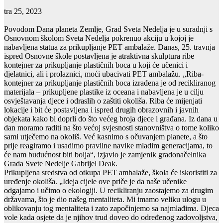
tra 25, 2023
Povodom Dana planeta Zemlje, Grad Sveta Nedelja je u suradnji s
Osnovnom školom Sveta Nedelja pokrenuo akciju u kojoj je
nabavljena statua za prikupljanje PET ambalaže. Danas, 25. travnja
ispred Osnovne škole postavljena je atraktivna skulptura ribe –
kontejner za prikupljanje plastičnih boca u koji će učenici i
djelatnici, ali i prolaznici, moći ubacivati PET ambalažu. „Riba-
kontejner za prikupljanje plastičnih boca izrađena je od recikliranog
materijala – prikupljene plastike iz oceana i nabavljena je u cilju
osvještavanja djece i odraslih o zaštiti okoliša. Riba će mijenjati
lokacije i bit će postavljena i ispred drugih obrazovnih i javnih
objekata kako bi doprli do što većeg broja djece i građana. Iz dana u
dan moramo raditi na što većoj svjesnosti stanovništva o tome koliko
sami utječemo na okoliš. Već kasnimo s očuvanjem planete, a što
prije reagiramo i usadimo pravilne navike mladim generacijama, to
će nam budućnost biti bolja“, izjavio je zamjenik gradonačelnika
Grada Svete Nedelje Gabrijel Deak.
Prikupljena sredstva od otkupa PET ambalaže, škola će iskoristiti za
uređenje okoliša. „Ideja cijele ove priče je da naše učenike
odgajamo i učimo o ekologiji. U recikliranju zaostajemo za drugim
državama, što je dio našeg mentaliteta. Mi imamo veliku ulogu u
oblikovanju tog mentaliteta i zato započinjemo sa najmlađima. Djeca
vole kada osjete da je njihov trud doveo do određenog zadovoljstva,