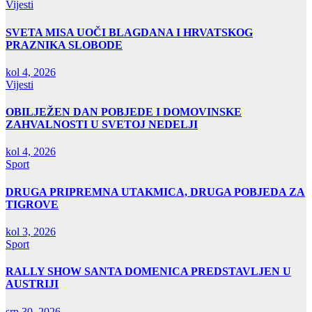
Vijesti
SVETA MISA UOČI BLAGDANA I HRVATSKOG
PRAZNIKA SLOBODE
kol 4, 2026
Vijesti
OBILJEŽEN DAN POBJEDE I DOMOVINSKE
ZAHVALNOSTI U SVETOJ NEDELJI
kol 4, 2026
Sport
DRUGA PRIPREMNA UTAKMICA, DRUGA POBJEDA ZA
TIGROVE
kol 3, 2026
Sport
RALLY SHOW SANTA DOMENICA PREDSTAVLJEN U
AUSTRIJI
srp 30, 2026