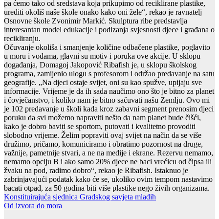
pa ćemo tako od sredstava koja prikupimo od reciklirane plastike,
urediti okoliš naše škole onako kako oni žele“, rekao je ravnatelj
Osnovne škole Zvonimir Markić. Skulptura ribe predstavlja
interesantan model edukacije i podizanja svjesnosti djece i građana o
recikliranju.
Očuvanje okoliša i smanjenje količine odbačene plastike, poglavito
u moru i vodama, glavni su motiv i poruka ove akcije. U sklopu
događanja, Domagoj Jakopović Ribafish je, u sklopu školskog
programa, zamijenio ulogu s profesorom i održao predavanje na satu
geografije. „Na djeci ostaje svijet, oni su kao spužve, upijaju sve
informacije. Vrijeme je da ih sada naučimo ono što je bitno za planet
i čovječanstvo, i koliko nam je bitno sačuvati našu Zemlju. Ovo mi
je 102 predavanje u školi kada kroz zabavni segment prenosim djeci
poruku da svi možemo napraviti nešto da nam planet bude čišći,
kako je dobro baviti se sportom, putovati i kvalitetno provoditi
slobodno vrijeme. Želim popraviti ovaj svijet na način da se više
družimo, pričamo, komuniciramo i obratimo pozornost na druge,
važnije, pametnije stvari, a ne na medije i ekrane. Rezervu nemamo,
nemamo opciju B i ako samo 20% djece ne baci vrećicu od čipsa ili
žvaku na pod, radimo dobro“, rekao je Ribafish. Istaknuo je
zabrinjavajući podatak kako će se, ukoliko ovim tempom nastavimo
bacati otpad, za 50 godina biti više plastike nego živih organizama.
Navigacija
Konstituirajuća sjednica Gradskog savjeta mladih
Od izvora do mora
objava