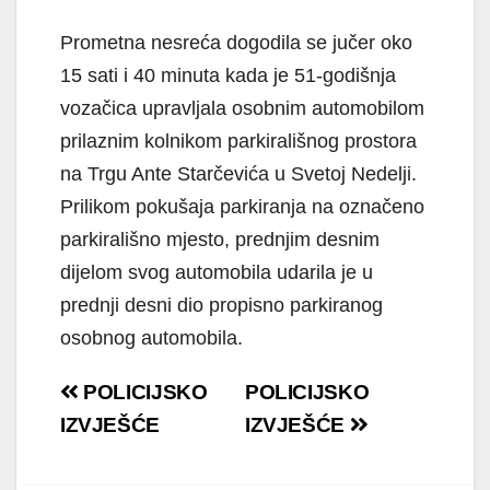
Prometna nesreća dogodila se jučer oko
15 sati i 40 minuta kada je 51-godišnja
vozačica upravljala osobnim automobilom
prilaznim kolnikom parkirališnog prostora
na Trgu Ante Starčevića u Svetoj Nedelji.
Prilikom pokušaja parkiranja na označeno
parkirališno mjesto, prednjim desnim
dijelom svog automobila udarila je u
prednji desni dio propisno parkiranog
osobnog automobila.
Navigacija
POLICIJSKO
POLICIJSKO
objava
IZVJEŠĆE
IZVJEŠĆE