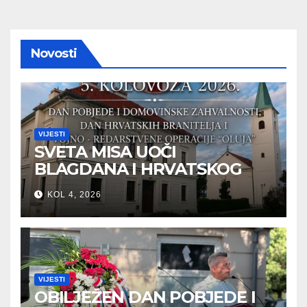
Novosti
VIJESTI
SVETA MISA UOČI
BLAGDANA I HRVATSKOG
PRAZNIKA SLOBODE
KOL 4, 2026
VIJESTI
OBILJEŽEN DAN POBJEDE I