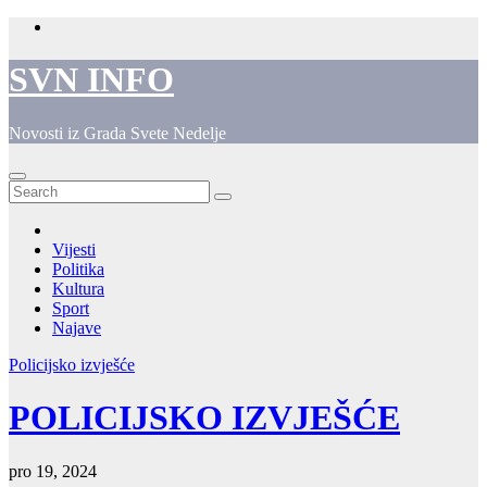
Skip
to
content
SVN INFO
Novosti iz Grada Svete Nedelje
Vijesti
Politika
Kultura
Sport
Najave
Policijsko izvješće
POLICIJSKO IZVJEŠĆE
pro 19, 2024