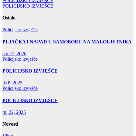
Navigacija
POLICIJSKO IZVJEŠĆE
POLICIJSKO IZVJEŠĆE
objava
Ostalo
Policijsko izvješće
PLJAČKA I NAPAD U SAMOBORU NA MALOLJETNIKA
srp 27, 2026
Policijsko izvješće
POLICIJSKO IZVJEŠĆE
lis 8, 2025
Policijsko izvješće
POLICIJSKO IZVJEŠĆE
ruj 22, 2025
Novosti
Vijesti