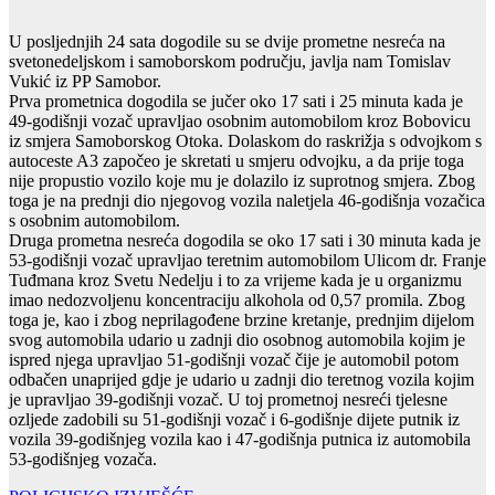
U posljednjih 24 sata dogodile su se dvije prometne nesreća na
svetonedeljskom i samoborskom području, javlja nam Tomislav
Vukić iz PP Samobor.
Prva prometnica dogodila se jučer oko 17 sati i 25 minuta kada je
49-godišnji vozač upravljao osobnim automobilom kroz Bobovicu
iz smjera Samoborskog Otoka. Dolaskom do raskrižja s odvojkom s
autoceste A3 započeo je skretati u smjeru odvojku, a da prije toga
nije propustio vozilo koje mu je dolazilo iz suprotnog smjera. Zbog
toga je na prednji dio njegovog vozila naletjela 46-godišnja vozačica
s osobnim automobilom.
Druga prometna nesreća dogodila se oko 17 sati i 30 minuta kada je
53-godišnji vozač upravljao teretnim automobilom Ulicom dr. Franje
Tuđmana kroz Svetu Nedelju i to za vrijeme kada je u organizmu
imao nedozvoljenu koncentraciju alkohola od 0,57 promila. Zbog
toga je, kao i zbog neprilagođene brzine kretanje, prednjim dijelom
svog automobila udario u zadnji dio osobnog automobila kojim je
ispred njega upravljao 51-godišnji vozač čije je automobil potom
odbačen unaprijed gdje je udario u zadnji dio teretnog vozila kojim
je upravljao 39-godišnji vozač. U toj prometnoj nesreći tjelesne
ozljede zadobili su 51-godišnji vozač i 6-godišnje dijete putnik iz
vozila 39-godišnjeg vozila kao i 47-godišnja putnica iz automobila
53-godišnjeg vozača.