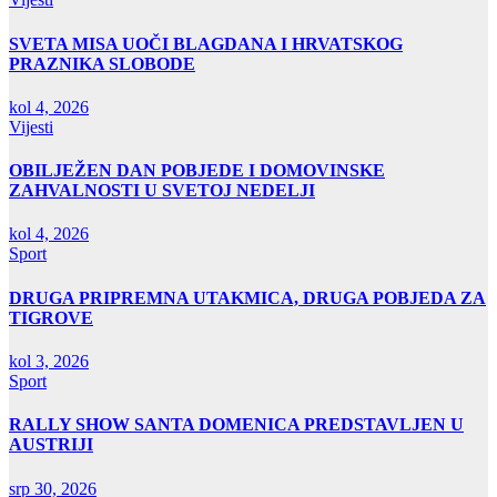
SVETA MISA UOČI BLAGDANA I HRVATSKOG
PRAZNIKA SLOBODE
kol 4, 2026
Vijesti
OBILJEŽEN DAN POBJEDE I DOMOVINSKE
ZAHVALNOSTI U SVETOJ NEDELJI
kol 4, 2026
Sport
DRUGA PRIPREMNA UTAKMICA, DRUGA POBJEDA ZA
TIGROVE
kol 3, 2026
Sport
RALLY SHOW SANTA DOMENICA PREDSTAVLJEN U
AUSTRIJI
srp 30, 2026