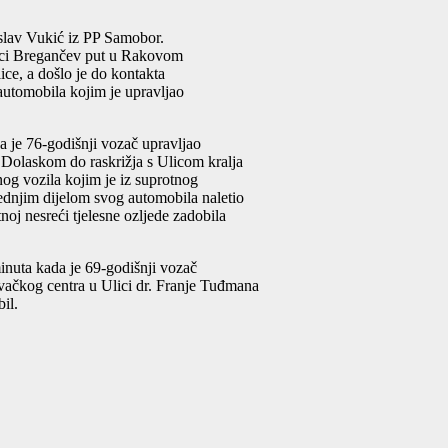
islav Vukić iz PP Samobor.
lici Bregančev put u Rakovom
ce, a došlo je do kontakta
automobila kojim je upravljao
a je 76-godišnji vozač upravljao
olaskom do raskrižja s Ulicom kralja
nog vozila kojim je iz suprotnog
ednjim dijelom svog automobila naletio
oj nesreći tjelesne ozljede zadobila
minuta kada je 69-godišnji vozač
vačkog centra u Ulici dr. Franje Tuđmana
il.