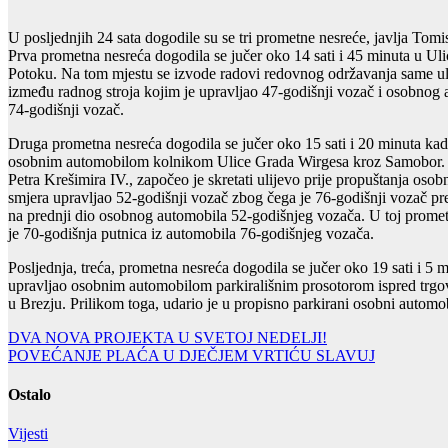
U posljednjih 24 sata dogodile su se tri prometne nesreće, javlja Tom
Prva prometna nesreća dogodila se jučer oko 14 sati i 45 minuta u U
Potoku. Na tom mjestu se izvode radovi redovnog održavanja same uli
između radnog stroja kojim je upravljao 47-godišnji vozač i osobnog 
74-godišnji vozač.
Druga prometna nesreća dogodila se jučer oko 15 sati i 20 minuta kad
osobnim automobilom kolnikom Ulice Grada Wirgesa kroz Samobor. D
Petra Krešimira IV., započeo je skretati ulijevo prije propuštanja osob
smjera upravljao 52-godišnji vozač zbog čega je 76-godišnji vozač pr
na prednji dio osobnog automobila 52-godišnjeg vozača. U toj prometn
je 70-godišnja putnica iz automobila 76-godišnjeg vozača.
Posljednja, treća, prometna nesreća dogodila se jučer oko 19 sati i 5 
upravljao osobnim automobilom parkirališnim prosotorom ispred trgo
u Brezju. Prilikom toga, udario je u propisno parkirani osobni automob
Navigacija
DVA NOVA PROJEKTA U SVETOJ NEDELJI!
POVEĆANJE PLAĆA U DJEČJEM VRTIĆU SLAVUJ
objava
Ostalo
Vijesti