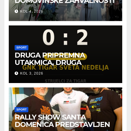
DOMOVINSKE ZAHVALNOSTI
U SVETOJ NEDELJI
KOL 4, 2026
SPORT
DRUGA PRIPREMNA
UTAKMICA, DRUGA
POBJEDA ZA TIGROVE
KOL 3, 2026
SPORT
RALLY SHOW SANTA
DOMENICA PREDSTAVLJEN