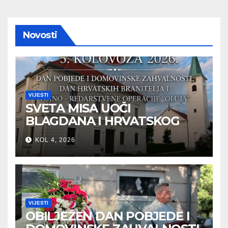
Novosti
VIJESTI
SVETA MISA UOČI
BLAGDANA I HRVATSKOG
PRAZNIKA SLOBODE
KOL 4, 2026
VIJESTI
OBILJEŽEN DAN POBJEDE I