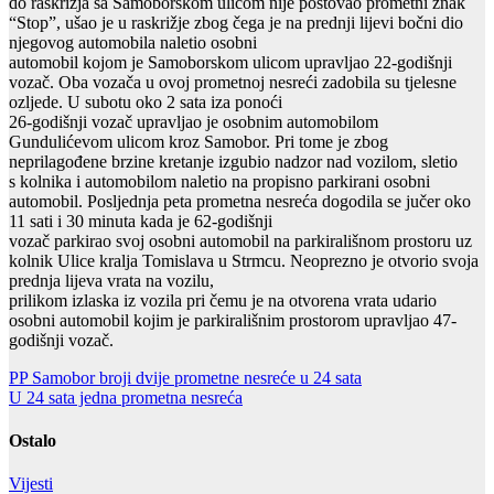
do raskrižja sa Samoborskom ulicom nije poštovao prometni znak
“Stop”, ušao je u raskrižje zbog čega je na prednji lijevi bočni dio
njegovog automobila naletio osobni
automobil kojom je Samoborskom ulicom upravljao 22-godišnji
vozač. Oba vozača u ovoj prometnoj nesreći zadobila su tjelesne
ozljede. U subotu oko 2 sata iza ponoći
26-godišnji vozač upravljao je osobnim automobilom
Gundulićevom ulicom kroz Samobor. Pri tome je zbog
neprilagođene brzine kretanje izgubio nadzor nad vozilom, sletio
s kolnika i automobilom naletio na propisno parkirani osobni
automobil. Posljednja peta prometna nesreća dogodila se jučer oko
11 sati i 30 minuta kada je 62-godišnji
vozač parkirao svoj osobni automobil na parkirališnom prostoru uz
kolnik Ulice kralja Tomislava u Strmcu. Neoprezno je otvorio svoja
prednja lijeva vrata na vozilu,
prilikom izlaska iz vozila pri čemu je na otvorena vrata udario
osobni automobil kojim je parkirališnim prostorom upravljao 47-
godišnji vozač.
Navigacija
PP Samobor broji dvije prometne nesreće u 24 sata
U 24 sata jedna prometna nesreća
objava
Ostalo
Vijesti