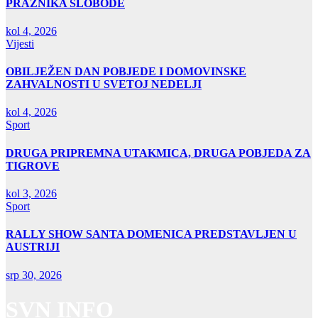
PRAZNIKA SLOBODE
kol 4, 2026
Vijesti
OBILJEŽEN DAN POBJEDE I DOMOVINSKE
ZAHVALNOSTI U SVETOJ NEDELJI
kol 4, 2026
Sport
DRUGA PRIPREMNA UTAKMICA, DRUGA POBJEDA ZA
TIGROVE
kol 3, 2026
Sport
RALLY SHOW SANTA DOMENICA PREDSTAVLJEN U
AUSTRIJI
srp 30, 2026
SVN INFO