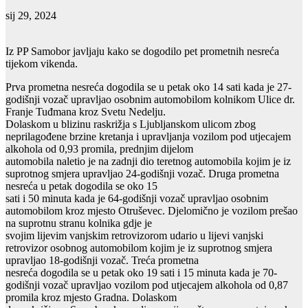
sij 29, 2024
Iz PP Samobor javljaju kako se dogodilo pet prometnih nesreća
tijekom vikenda.
Prva prometna nesreća dogodila se u petak oko 14 sati kada je 27-
godišnji vozač upravljao osobnim automobilom kolnikom Ulice dr.
Franje Tuđmana kroz Svetu Nedelju.
Dolaskom u blizinu raskrižja s Ljubljanskom ulicom zbog
neprilagođene brzine kretanja i upravljanja vozilom pod utjecajem
alkohola od 0,93 promila, prednjim dijelom
automobila naletio je na zadnji dio teretnog automobila kojim je iz
suprotnog smjera upravljao 24-godišnji vozač. Druga prometna
nesreća u petak dogodila se oko 15
sati i 50 minuta kada je 64-godišnji vozač upravljao osobnim
automobilom kroz mjesto Otruševec. Djelomično je vozilom prešao
na suprotnu stranu kolnika gdje je
svojim lijevim vanjskim retrovizorom udario u lijevi vanjski
retrovizor osobnog automobilom kojim je iz suprotnog smjera
upravljao 18-godišnji vozač. Treća prometna
nesreća dogodila se u petak oko 19 sati i 15 minuta kada je 70-
godišnji vozač upravljao vozilom pod utjecajem alkohola od 0,87
promila kroz mjesto Gradna. Dolaskom