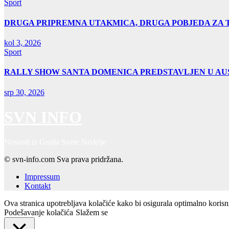
Sport
DRUGA PRIPREMNA UTAKMICA, DRUGA POBJEDA ZA 
kol 3, 2026
Sport
RALLY SHOW SANTA DOMENICA PREDSTAVLJEN U AUS
srp 30, 2026
SVN INFO
Novosti iz Grada Svete Nedelje
© svn-info.com Sva prava pridržana.
Impressum
Kontakt
Ova stranica upotrebljava kolačiće kako bi osigurala optimalno koris
Podešavanje kolačića
Slažem se