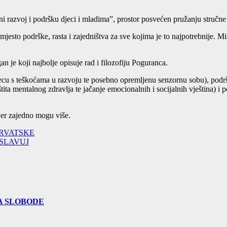
ni razvoj i podršku djeci i mladima”, prostor posvećen pružanju stručne
esto podrške, rasta i zajedništva za sve kojima je to najpotrebnije. Misi
n je koji najbolje opisuje rad i filozofiju Poguranca.
djecu s teškoćama u razvoju te posebno opremljenu senzornu sobu), podr
štita mentalnog zdravlja te jačanje emocionalnih i socijalnih vještina) i
er zajedno mogu više.
RVATSKE
SLAVUJ
A SLOBODE