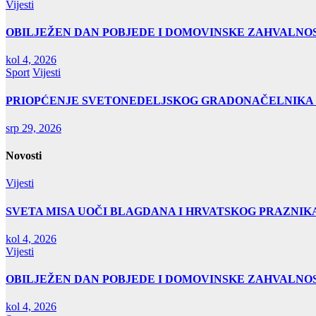
Vijesti
OBILJEŽEN DAN POBJEDE I DOMOVINSKE ZAHVALNOS
kol 4, 2026
Sport
Vijesti
PRIOPĆENJE SVETONEDELJSKOG GRADONAČELNIKA
srp 29, 2026
Novosti
Vijesti
SVETA MISA UOČI BLAGDANA I HRVATSKOG PRAZNIK
kol 4, 2026
Vijesti
OBILJEŽEN DAN POBJEDE I DOMOVINSKE ZAHVALNOS
kol 4, 2026