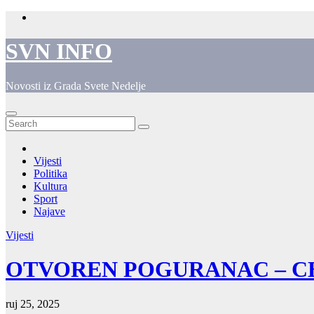
Skip
to
content
SVN INFO
Novosti iz Grada Svete Nedelje
Vijesti
Politika
Kultura
Sport
Najave
Vijesti
OTVOREN POGURANAC – CE
ruj 25, 2025