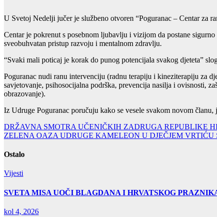
U Svetoj Nedelji jučer je službeno otvoren “Poguranac – Centar za ra
Centar je pokrenut s posebnom ljubavlju i vizijom da postane sigurno mj
sveobuhvatan pristup razvoju i mentalnom zdravlju.
“Svaki mali poticaj je korak do punog potencijala svakog djeteta” sloga
Poguranac nudi ranu intervenciju (radnu terapiju i kineziterapiju za 
savjetovanje, psihosocijalna podrška, prevencija nasilja i ovisnosti, za
obrazovanje).
Iz Udruge Poguranac poručuju kako se vesele svakom novom članu, j
Navigacija
DRŽAVNA SMOTRA UČENIČKIH ZADRUGA REPUBLIKE H
ZELENA OAZA UDRUGE KAMELEON U DJEČJEM VRTIĆU 
objava
Ostalo
Vijesti
SVETA MISA UOČI BLAGDANA I HRVATSKOG PRAZNIK
kol 4, 2026