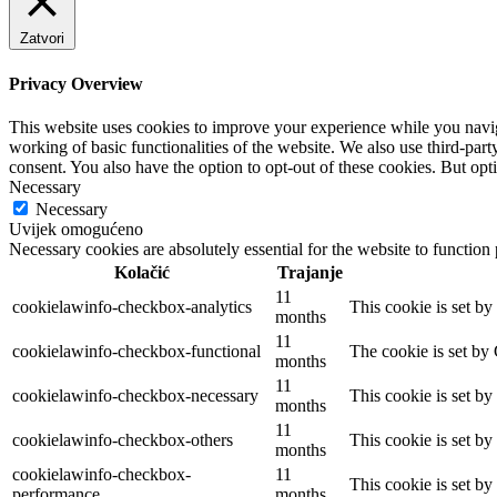
Zatvori
Privacy Overview
This website uses cookies to improve your experience while you navigat
working of basic functionalities of the website. We also use third-pa
consent. You also have the option to opt-out of these cookies. But op
Necessary
Necessary
Uvijek omogućeno
Necessary cookies are absolutely essential for the website to function
Kolačić
Trajanje
11
cookielawinfo-checkbox-analytics
This cookie is set b
months
11
cookielawinfo-checkbox-functional
The cookie is set by
months
11
cookielawinfo-checkbox-necessary
This cookie is set b
months
11
cookielawinfo-checkbox-others
This cookie is set b
months
cookielawinfo-checkbox-
11
This cookie is set b
performance
months