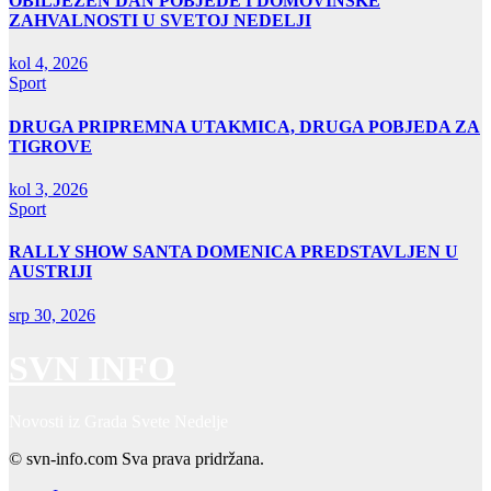
OBILJEŽEN DAN POBJEDE I DOMOVINSKE
ZAHVALNOSTI U SVETOJ NEDELJI
kol 4, 2026
Sport
DRUGA PRIPREMNA UTAKMICA, DRUGA POBJEDA ZA
TIGROVE
kol 3, 2026
Sport
RALLY SHOW SANTA DOMENICA PREDSTAVLJEN U
AUSTRIJI
srp 30, 2026
SVN INFO
Novosti iz Grada Svete Nedelje
© svn-info.com Sva prava pridržana.