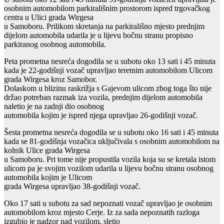
osobnim automobilom parkirališnim prostorom ispred trgovačkog
centra u Ulici grada Wirgesa
u Samoboru. Prilikom skretanja na parkirališno mjesto prednjim
dijelom automobila udarila je u lijevu bočnu stranu propisno
parkiranog osobnog automobila.
Peta prometna nesreća dogodila se u subotu oko 13 sati i 45 minuta
kada je 22-godišnji vozač upravljao teretnim automobilom Ulicom
grada Wirgesa kroz Samobor.
Dolaskom u blizinu raskrižja s Gajevom ulicom zbog toga što nije
držao potreban razmak iza vozila, prednjim dijelom automobila
naletio je na zadnji dio osobnog
automobila kojim je ispred njega upravljao 26-godišnji vozač.
Šesta prometna nesreća dogodila se u subotu oko 16 sati i 45 minuta
kada se 81-godišnja vozačica uključivala s osobnim automobilom na
kolnik Ulice grada Wirgesa
u Samoboru. Pri tome nije propustila vozila koja su se kretala istom
ulicom pa je svojim vozilom udarila u lijevu bočnu stranu osobnog
automobila kojim je Ulicom
grada Wirgesa upravljao 38-godišnji vozač.
Oko 17 sati u subotu za sad nepoznati vozač upravljao je osobnim
automobilom kroz mjesto Cerje. Iz za sada nepoznatih razloga
izgubio je nadzor nad vozilom, sletio