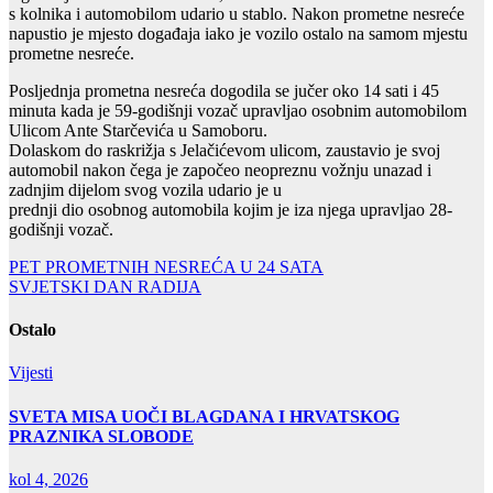
s kolnika i automobilom udario u stablo. Nakon prometne nesreće
napustio je mjesto događaja iako je vozilo ostalo na samom mjestu
prometne nesreće.
Posljednja prometna nesreća dogodila se jučer oko 14 sati i 45
minuta kada je 59-godišnji vozač upravljao osobnim automobilom
Ulicom Ante Starčevića u Samoboru.
Dolaskom do raskrižja s Jelačićevom ulicom, zaustavio je svoj
automobil nakon čega je započeo neopreznu vožnju unazad i
zadnjim dijelom svog vozila udario je u
prednji dio osobnog automobila kojim je iza njega upravljao 28-
godišnji vozač.
Navigacija
PET PROMETNIH NESREĆA U 24 SATA
SVJETSKI DAN RADIJA
objava
Ostalo
Vijesti
SVETA MISA UOČI BLAGDANA I HRVATSKOG
PRAZNIKA SLOBODE
kol 4, 2026