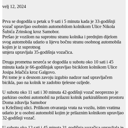
velj 12, 2024
Prva se dogodila u petak u 9 sati i 5 minuta kada je 33-godišnji
vozač upravljao osobnim automobilom kolnikom Ulice Nikola
Šubića Zrinskog kroz Samobor.
Prešao je vozilom na suprotnu stranu kolnika i prednjim dijelom
svog automobila udario u lijevu bočnu stranu osobnog automobila
kojim je iz suprotnog
smjera upravljala 35-godišnja vozačica.
Druga prometna nesreća se dogodila u subotu oko 10 sati i 45
minuta kada je 66-godišnjak upravljao biciklom kolnikom Ulice
Josipa Jelačića kroz Galgovo.
Pri tome je u desnom zavoju izgubio nadzor nad upravljačem
bicikla, pao na kolnik te zadobio tjelesne ozljede.
U subotu oko 11 sati i 30 minuta 42-godišnji vozač neoprezno je
parkirao osobni automobil na prilazni kolnik parkirališnom prostoru
Doma zdravlja Samobor
u Krležinoj ulici. Prilikom otvaranja vrata na vozilu, istim vratima
udario je u osobni automobil kojim je prilaznim kolnikom upravljao
32-godišnji vozač.
U subotu oko 12 sati i 45 minuta 31-godišnja vozačica upravljala je