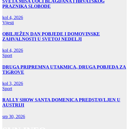
SVETA MISA UOČI BLAGDANA I HRVATSKOG
PRAZNIKA SLOBODE
kol 4, 2026
Vijesti
OBILJEŽEN DAN POBJEDE I DOMOVINSKE
ZAHVALNOSTI U SVETOJ NEDELJI
kol 4, 2026
Sport
DRUGA PRIPREMNA UTAKMICA, DRUGA POBJEDA ZA
TIGROVE
kol 3, 2026
Sport
RALLY SHOW SANTA DOMENICA PREDSTAVLJEN U
AUSTRIJI
srp 30, 2026