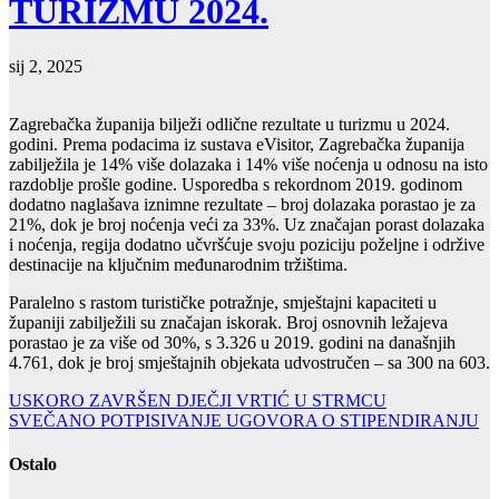
TURIZMU 2024.
sij 2, 2025
Zagrebačka županija bilježi odlične rezultate u turizmu u 2024.
godini. Prema podacima iz sustava eVisitor, Zagrebačka županija
zabilježila je 14% više dolazaka i 14% više noćenja u odnosu na isto
razdoblje prošle godine. Usporedba s rekordnom 2019. godinom
dodatno naglašava iznimne rezultate – broj dolazaka porastao je za
21%, dok je broj noćenja veći za 33%. Uz značajan porast dolazaka
i noćenja, regija dodatno učvršćuje svoju poziciju poželjne i održive
destinacije na ključnim međunarodnim tržištima.
Paralelno s rastom turističke potražnje, smještajni kapaciteti u
županiji zabilježili su značajan iskorak. Broj osnovnih ležajeva
porastao je za više od 30%, s 3.326 u 2019. godini na današnjih
4.761, dok je broj smještajnih objekata udvostručen – sa 300 na 603.
Navigacija
USKORO ZAVRŠEN DJEČJI VRTIĆ U STRMCU
SVEČANO POTPISIVANJE UGOVORA O STIPENDIRANJU
objava
Ostalo