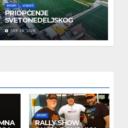
SPORT
VIJESTI
PRIOPĆENJE
SVETONEDELJSKOG
GRADONAČELNIKA O
SRP 29, 2026
SPORTSKIM UDRUGAMA
SPORT
EMNA
RALLY SHOW