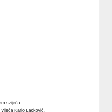
em svijeća.
vijeća Karlo Lacković,