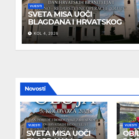
VIJESTI
SVETA MISA UOČI
BLAGDANA I HRVATSKOG
PRAZNIKA SLOBODE
KOL 4, 2026
Novosti
VIJESTI
VIJESTI
SVETA MISA UOČI
OBI