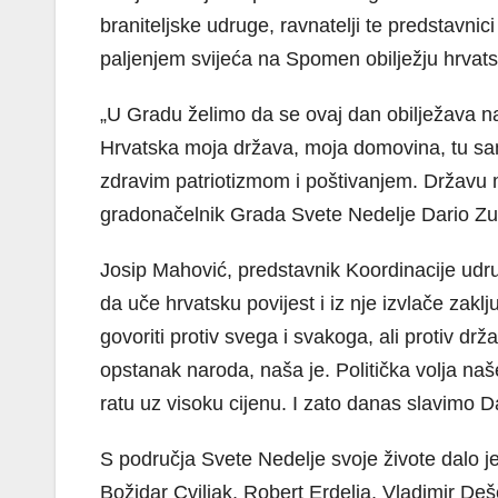
braniteljske udruge, ravnatelji te predstavnic
paljenjem svijeća na Spomen obilježju hrvats
„U Gradu želimo da se ovaj dan obilježava n
Hrvatska moja država, moja domovina, tu sam o
zdravim patriotizmom i poštivanjem. Državu mor
gradonačelnik Grada Svete Nedelje Dario Zu
Josip Mahović, predstavnik Koordinacije udr
da uče hrvatsku povijest i iz nje izvlače zakl
govoriti protiv svega i svakoga, ali protiv d
opstanak naroda, naša je. Politička volja na
ratu uz visoku cijenu. I zato danas slavimo D
S područja Svete Nedelje svoje živote dalo j
Božidar Cviljak, Robert Erdelja, Vladimir De