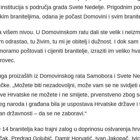
i institucija s područja grada Svete Nedelje. Prigodnim p
kim braniteljima, odana je počast Domovini i svim branite
a višem nivou. U Domovinskom ratu dali ste velik i neizm
drastao, tu živim, tu mi je obitelj i dužnost. I dok sam 
amo poštovati i cijeniti branitelje, izraziti im veliko hva
rovec.
uga proizašlih iz Domovinskog rata Samobora i Svete Ne
jučke. „Možete biti nezadovoljni, može vam se ne svidjeti 
ržave Hrvatske ne možete i ne smijete, prvenstveno zbog 
šeg naroda i građana bila je uspostava Hrvatske države 
an državnosti – da se ne zaboravi.“
e 14 branitelja kao trajni zalog u doprinosu ostvarenja 
ščak, Predrag Golubić, Damir Horvatić, Ivan Jakopač, Ivi