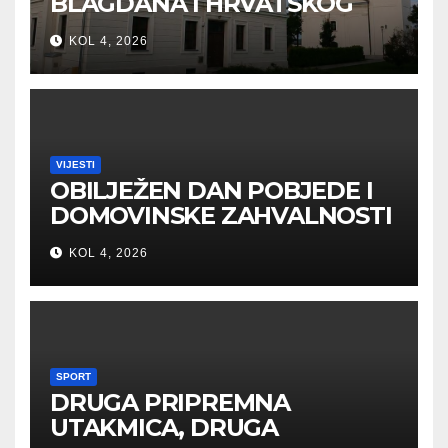
BLAGDANA I HRVATSKOG
PRAZNIKA SLOBODE
KOL 4, 2026
VIJESTI
OBILJEŽEN DAN POBJEDE I
DOMOVINSKE ZAHVALNOSTI
U SVETOJ NEDELJI
KOL 4, 2026
SPORT
DRUGA PRIPREMNA
UTAKMICA, DRUGA