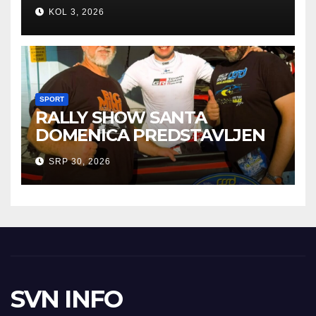
POBJEDA ZA TIGROVE
KOL 3, 2026
SPORT
RALLY SHOW SANTA
DOMENICA PREDSTAVLJEN
U AUSTRIJI
SRP 30, 2026
SVN INFO