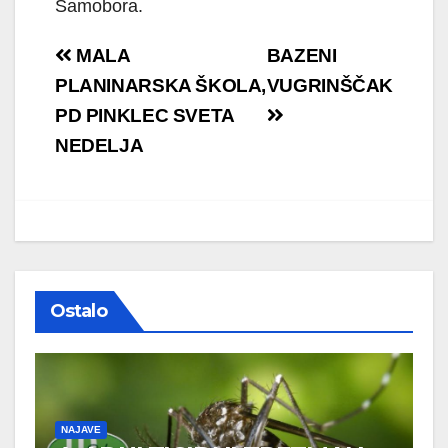
Samobora.
Navigacija
MALA
BAZENI
objava
PLANINARSKA ŠKOLA,
VUGRINŠČAK
PD PINKLEC SVETA
NEDELJA
Ostalo
NAJAVE