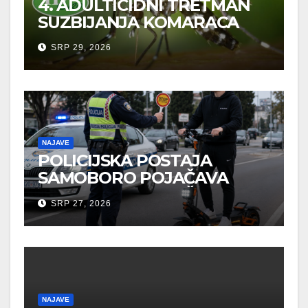
4. ADULTICIDNI TRETMAN
SUZBIJANJA KOMARACA
SRP 29, 2026
NAJAVE
POLICIJSKA POSTAJA
SAMOBORO POJAČAVA
MJERE U CILJU ZAŠTITE
SRP 27, 2026
SVIH SUDIONIKA U
PROMETU
NAJAVE