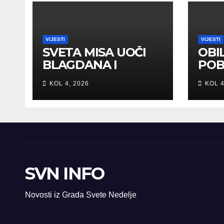
VIJESTI
VIJESTI
SVETA MISA UOČI
OBI
BLAGDANA I
POB
HRVATSKOG
DOM
KOL 4, 2026
KOL 4
PRAZNIKA
ZAH
SLOBODE
SVE
SVN INFO
Novosti iz Grada Svete Nedelje