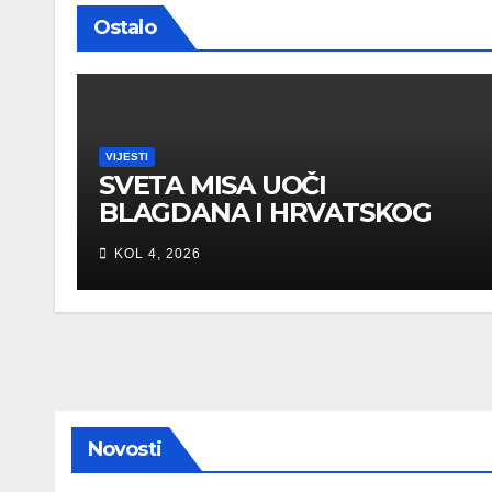
Ostalo
VIJESTI
SVETA MISA UOČI
BLAGDANA I HRVATSKOG
PRAZNIKA SLOBODE
KOL 4, 2026
Novosti