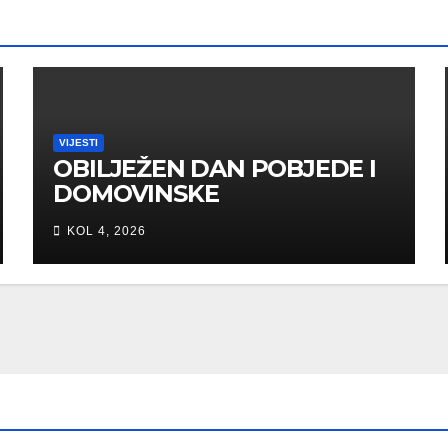
VIJESTI
OBILJEŽEN DAN POBJEDE I
DOMOVINSKE
ZAHVALNOSTI U SVETOJ
KOL 4, 2026
NEDELJI