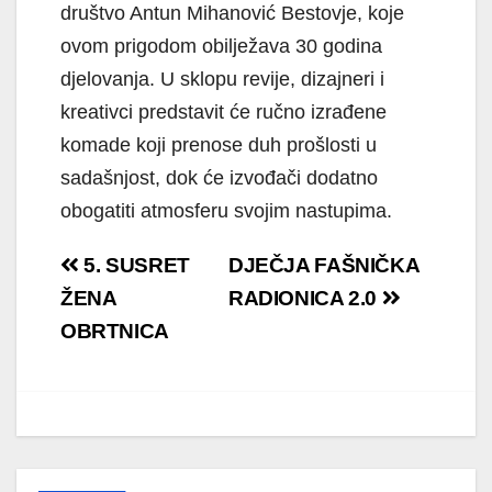
društvo Antun Mihanović Bestovje, koje
ovom prigodom obilježava 30 godina
djelovanja. U sklopu revije, dizajneri i
kreativci predstavit će ručno izrađene
komade koji prenose duh prošlosti u
sadašnjost, dok će izvođači dodatno
obogatiti atmosferu svojim nastupima.
Navigacija
5. SUSRET
DJEČJA FAŠNIČKA
objava
ŽENA
RADIONICA 2.0
OBRTNICA