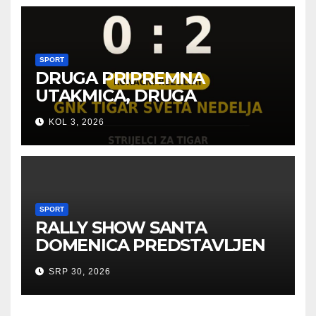
SPORT
DRUGA PRIPREMNA
UTAKMICA, DRUGA
POBJEDA ZA TIGROVE
KOL 3, 2026
SPORT
RALLY SHOW SANTA
DOMENICA PREDSTAVLJEN
U AUSTRIJI
SRP 30, 2026