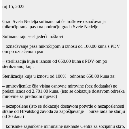
ruj 15, 2022
Grad Sveta Nedelja sufinancirat će troškove označavanja –
mikročipiranja pasa na području grada Svete Nedelje.
Sufinanciraju se slijedeći troškovi
– označavanje pasa mikročipom u iznosu od 100,00 kuna s PDV-
om po označenom psu
– sterilizacija kuja u iznosu od 650,00 kuna s PDV-om po
steriliziranoj kuji.
Sterilizacija kuja u iznosu od 100% , odnosno 650,00 kuna za:
– umirovljenike čija visina osnovne mirovine (bez dodataka) ne
prelazi iznos od 2.701,00 kuna, (isto se dokazuje dostavom odreska
mirovine za prethodni mjesec)
– nezaposlene (isto se dokazuje dostavom potvrde o nezaposlenosti
strane od Hrvatskog zavoda za zapošljavanje – burze rada ne stariju
od 30 dana)
– korisnike zajamčene minimalne naknade Centra za socijalnu skrb,