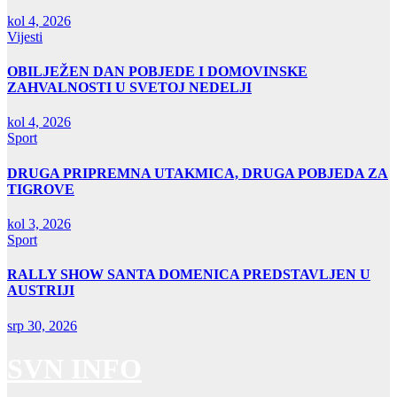
kol 4, 2026
Vijesti
OBILJEŽEN DAN POBJEDE I DOMOVINSKE
ZAHVALNOSTI U SVETOJ NEDELJI
kol 4, 2026
Sport
DRUGA PRIPREMNA UTAKMICA, DRUGA POBJEDA ZA
TIGROVE
kol 3, 2026
Sport
RALLY SHOW SANTA DOMENICA PREDSTAVLJEN U
AUSTRIJI
srp 30, 2026
SVN INFO