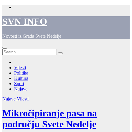
Skip
to
content
SVN INFO
Novosti iz Grada Svete Nedelje
Vijesti
Politika
Kultura
Sport
Najave
Najave
Vijesti
Mikročipiranje pasa na
području Svete Nedelje