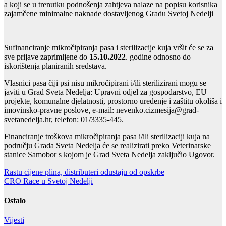
a koji se u trenutku podnošenja zahtjeva nalaze na popisu korisnika
zajamčene minimalne naknade dostavljenog Gradu Svetoj Nedelji
Sufinanciranje mikročipiranja pasa i sterilizacije kuja vršit će se za
sve prijave zaprimljene do
15.10.2022
. godine odnosno do
iskorištenja planiranih sredstava.
Vlasnici pasa čiji psi nisu mikročipirani i/ili sterilizirani mogu se
javiti u Grad Sveta Nedelja: Upravni odjel za gospodarstvo, EU
projekte, komunalne djelatnosti, prostorno uređenje i zaštitu okoliša i
imovinsko-pravne poslove, e-mail:
nevenko.cizmesija@grad-
svetanedelja.hr
, telefon: 01/3335-445.
Financiranje troškova mikročipiranja pasa i/ili sterilizaciji kuja na
području Grada Sveta Nedelja će se realizirati preko Veterinarske
stanice Samobor s kojom je Grad Sveta Nedelja zaključio Ugovor.
Navigacija
Rastu cijene plina, distributeri odustaju od opskrbe
CRO Race u Svetoj Nedelji
objava
Ostalo
Vijesti