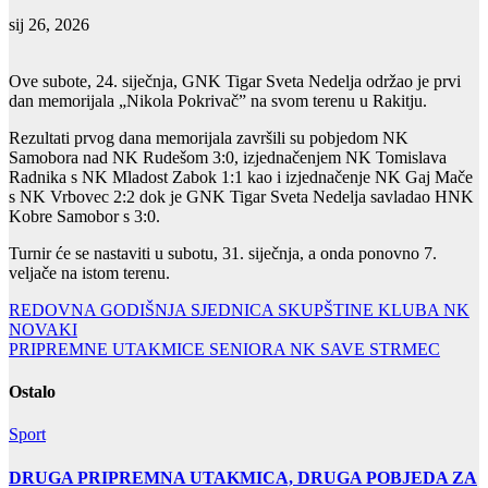
sij 26, 2026
Ove subote, 24. siječnja, GNK Tigar Sveta Nedelja održao je prvi
dan memorijala „Nikola Pokrivač” na svom terenu u Rakitju.
Rezultati prvog dana memorijala završili su pobjedom NK
Samobora nad NK Rudešom 3:0, izjednačenjem NK Tomislava
Radnika s NK Mladost Zabok 1:1 kao i izjednačenje NK Gaj Mače
s NK Vrbovec 2:2 dok je GNK Tigar Sveta Nedelja savladao HNK
Kobre Samobor s 3:0.
Turnir će se nastaviti u subotu, 31. siječnja, a onda ponovno 7.
veljače na istom terenu.
Navigacija
REDOVNA GODIŠNJA SJEDNICA SKUPŠTINE KLUBA NK
NOVAKI
objava
PRIPREMNE UTAKMICE SENIORA NK SAVE STRMEC
Ostalo
Sport
DRUGA PRIPREMNA UTAKMICA, DRUGA POBJEDA ZA