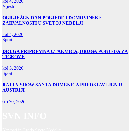
kol 4, 2026
Vijesti
OBILJEŽEN DAN POBJEDE I DOMOVINSKE
ZAHVALNOSTI U SVETOJ NEDELJI
kol 4, 2026
Sport
DRUGA PRIPREMNA UTAKMICA, DRUGA POBJEDA ZA
TIGROVE
kol 3, 2026
Sport
RALLY SHOW SANTA DOMENICA PREDSTAVLJEN U
AUSTRIJI
srp 30, 2026
SVN INFO
Novosti iz Grada Svete Nedelje