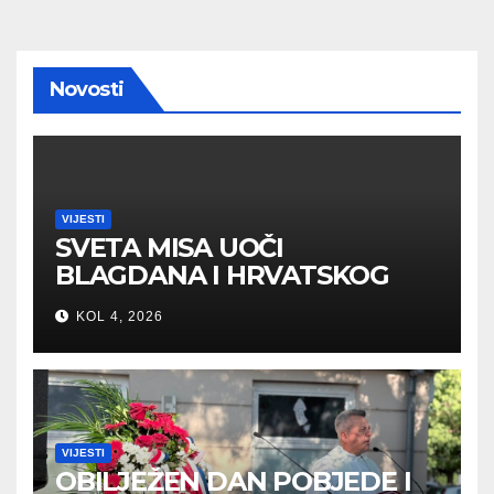
Novosti
VIJESTI
SVETA MISA UOČI
BLAGDANA I HRVATSKOG
PRAZNIKA SLOBODE
KOL 4, 2026
VIJESTI
OBILJEŽEN DAN POBJEDE I