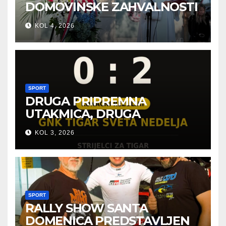
DOMOVINSKE ZAHVALNOSTI
U SVETOJ NEDELJI
KOL 4, 2026
SPORT
DRUGA PRIPREMNA
UTAKMICA, DRUGA
POBJEDA ZA TIGROVE
KOL 3, 2026
SPORT
RALLY SHOW SANTA
DOMENICA PREDSTAVLJEN