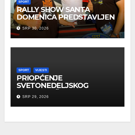
SPORT
RALLY SHOW SANTA
DOMENICA PREDSTAVLJEN
U AUSTRIJI
SRP 30, 2026
SPORT
VIJESTI
PRIOPĆENJE
SVETONEDELJSKOG
GRADONAČELNIKA O
SRP 29, 2026
SPORTSKIM UDRUGAMA