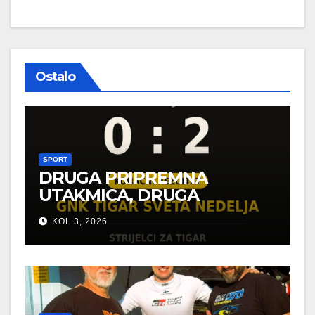
Ostalo
SPORT
DRUGA PRIPREMNA
UTAKMICA, DRUGA
POBJEDA ZA TIGROVE
KOL 3, 2026