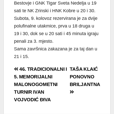
Bestovje i GNK Tigar Sveta Nedelja u 19
sati te NK Zrinski i HNK Kobre u 20 i 30.
Subota, 9. kolovoz rezervirana je za dvije
polufinalne utakmice, prva u 18 druga u
19 i 30, dok se u 20 sati i 45 minuta igraju
penali za 3. mjesto.
Sama završnica zakazana je za taj dan u
21 i 15.
Navigacija
46. TRADICIONALNI I
TAŠA KLAIĆ
objava
5. MEMORIJALNI
PONOVNO
MALONOGOMETNI
BRILJANTNA
TURNIR IVAN
VOJVODIĆ ĐIVA