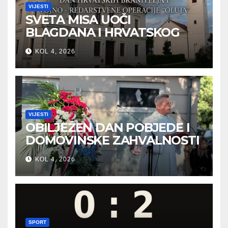
VIJESTI
SVETA MISA UOČI
BLAGDANA I HRVATSKOG
PRAZNIKA SLOBODE
KOL 4, 2026
VIJESTI
OBILJEŽEN DAN POBJEDE I
DOMOVINSKE ZAHVALNOSTI
U SVETOJ NEDELJI
KOL 4, 2026
SPORT