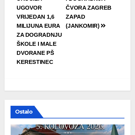
objava
UGOVOR
ČVORA ZAGREB
VRIJEDAN 1,6
ZAPAD
MILIJUNA EURA
(JANKOMIR)
ZA DOGRADNJU
ŠKOLE I MALE
DVORANE PŠ
KERESTINEC
Ostalo