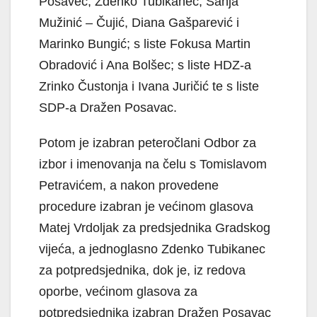
Posavec, Zdenko Tubikanec, Sanja
Mužinić – Čujić, Diana Gašparević i
Marinko Bungić; s liste Fokusa Martin
Obradović i Ana Bolšec; s liste HDZ-a
Zrinko Čustonja i Ivana Juričić te s liste
SDP-a Dražen Posavac.
Potom je izabran peteročlani Odbor za
izbor i imenovanja na čelu s Tomislavom
Petravićem, a nakon provedene
procedure izabran je većinom glasova
Matej Vrdoljak za predsjednika Gradskog
vijeća, a jednoglasno Zdenko Tubikanec
za potpredsjednika, dok je, iz redova
oporbe, većinom glasova za
potpredsjednika izabran Dražen Posavac