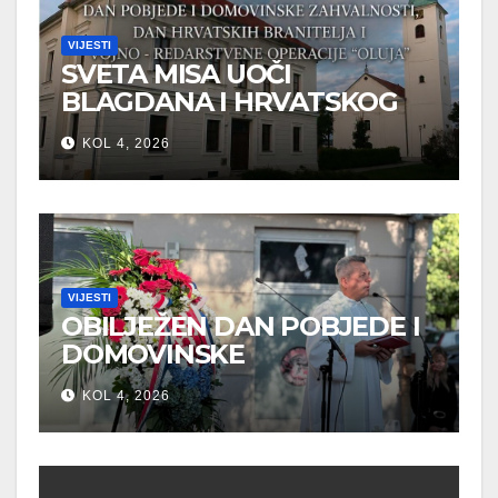
VIJESTI
SVETA MISA UOČI
BLAGDANA I HRVATSKOG
PRAZNIKA SLOBODE
KOL 4, 2026
VIJESTI
OBILJEŽEN DAN POBJEDE I
DOMOVINSKE
ZAHVALNOSTI U SVETOJ
KOL 4, 2026
NEDELJI