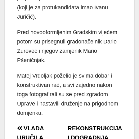
(koji je za protukandidata imao Ivanu
Juričić).
Pred novooformljenim Gradskim vijećem
potom su prisegnuli gradonačelnik Dario
Zurovec i njegov zamjenik Mario
Pšeničnjak.
Matej Vrdoljak poželio je svima dobar i
konstruktivan rad, a svi zajedno nakon
toga fotografirali su se pred zgradom
Uprave i nastavili druženje na prigodnom
domjenku.
Navigacija
VLADA
REKONSTRUKCIJA
URUČILA
I DOGRADNJA