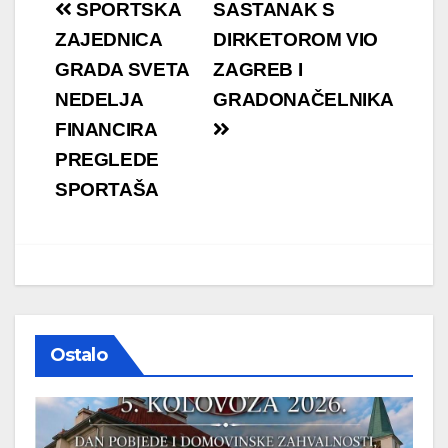
Navigacija
SPORTSKA
SASTANAK S
objava
ZAJEDNICA
DIRKETOROM VIO
GRADA SVETA
ZAGREB I
NEDELJA
GRADONAČELNIKA
FINANCIRA
PREGLEDE
SPORTAŠA
Ostalo