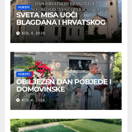
VIJESTI
SVETA MISA UOČI
BLAGDANA I HRVATSKOG
PRAZNIKA SLOBODE
KOL 4, 2026
VIJESTI
OBILJEŽEN DAN POBJEDE I
DOMOVINSKE
ZAHVALNOSTI U SVETOJ
KOL 4, 2026
NEDELJI