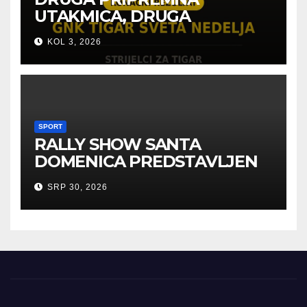
UTAKMICA, DRUGA
POBJEDA ZA TIGROVE
KOL 3, 2026
SPORT
RALLY SHOW SANTA
DOMENICA PREDSTAVLJEN
U AUSTRIJI
SRP 30, 2026