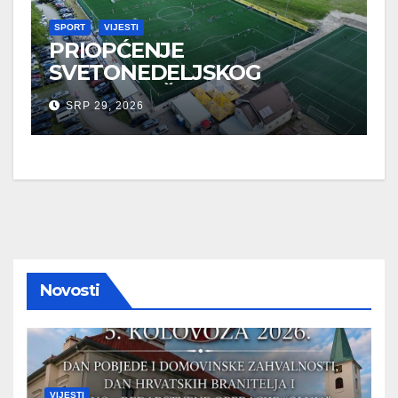
SPORT
VIJESTI
PRIOPĆENJE
SVETONEDELJSKOG
GRADONAČELNIKA O
SRP 29, 2026
SPORTSKIM UDRUGAMA
Novosti
VIJESTI