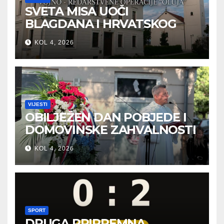
SVETA MISA UOČI
BLAGDANA I HRVATSKOG
PRAZNIKA SLOBODE
KOL 4, 2026
VIJESTI
OBILJEŽEN DAN POBJEDE I
DOMOVINSKE ZAHVALNOSTI
U SVETOJ NEDELJI
KOL 4, 2026
SPORT
DRUGA PRIPREMNA