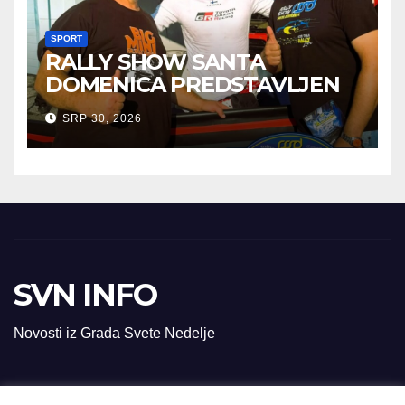
SPORT
RALLY SHOW SANTA
DOMENICA PREDSTAVLJEN
U AUSTRIJI
SRP 30, 2026
SVN INFO
Novosti iz Grada Svete Nedelje