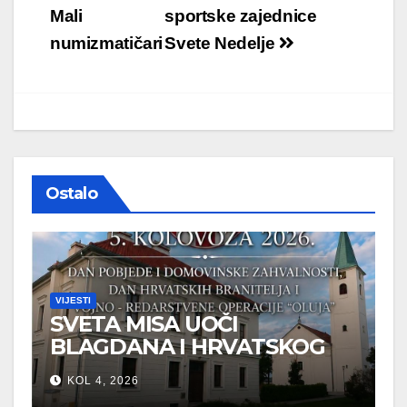
objava
Mali
sportske zajednice
numizmatičari
Svete Nedelje
Ostalo
VIJESTI
SVETA MISA UOČI
BLAGDANA I HRVATSKOG
PRAZNIKA SLOBODE
KOL 4, 2026