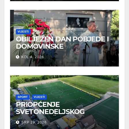
VIJESTI
OBILJEŽEN DAN POBJEDE I
DOMOVINSKE
ZAHVALNOSTI U SVETOJ
KOL 4, 2026
NEDELJI
SPORT
VIJESTI
PRIOPĆENJE
SVETONEDELJSKOG
GRADONAČELNIKA O
SRP 29, 2026
SPORTSKIM UDRUGAMA