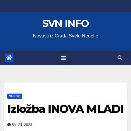
Skip
to
SVN INFO
content
Novosti iz Grada Svete Nedelje
VIJESTI
Izložba INOVA MLADI
SVI 24, 2023