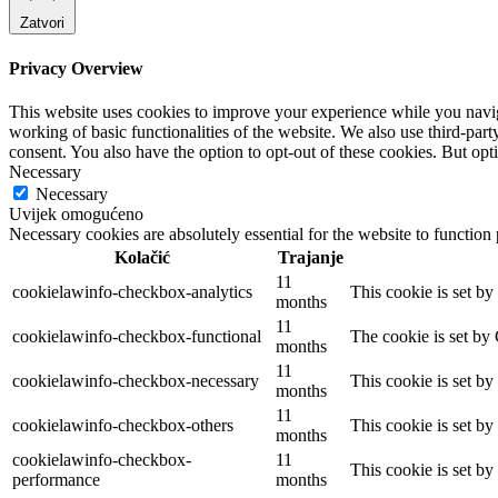
Zatvori
Privacy Overview
This website uses cookies to improve your experience while you navigat
working of basic functionalities of the website. We also use third-pa
consent. You also have the option to opt-out of these cookies. But op
Necessary
Necessary
Uvijek omogućeno
Necessary cookies are absolutely essential for the website to function
Kolačić
Trajanje
11
cookielawinfo-checkbox-analytics
This cookie is set b
months
11
cookielawinfo-checkbox-functional
The cookie is set by
months
11
cookielawinfo-checkbox-necessary
This cookie is set b
months
11
cookielawinfo-checkbox-others
This cookie is set b
months
cookielawinfo-checkbox-
11
This cookie is set b
performance
months