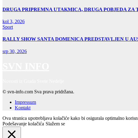
DRUGA PRIPREMNA UTAKMICA, DRUGA POBJEDA ZA 
kol 3, 2026
Sport
RALLY SHOW SANTA DOMENICA PREDSTAVLJEN U AUS
srp 30, 2026
SVN INFO
Novosti iz Grada Svete Nedelje
© svn-info.com Sva prava pridržana.
Impressum
Kontakt
Ova stranica upotrebljava kolačiće kako bi osigurala optimalno koris
Podešavanje kolačića
Slažem se