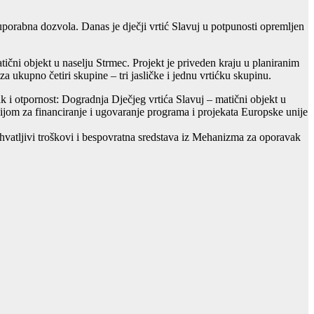
uporabna dozvola. Danas je dječji vrtić Slavuj u potpunosti opremljen
tični objekt u naselju Strmec. Projekt je priveden kraju u planiranim
a ukupno četiri skupine – tri jasličke i jednu vrtićku skupinu.
 i otpornost: Dogradnja Dječjeg vrtića Slavuj – matični objekt u
ijom za financiranje i ugovaranje programa i projekata Europske unije
rihvatljivi troškovi i bespovratna sredstava iz Mehanizma za oporavak