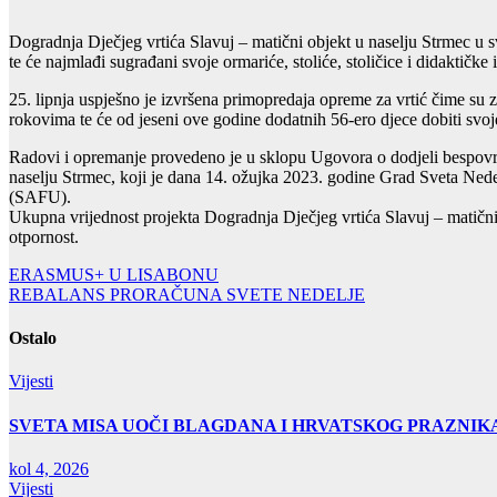
Dogradnja Dječjeg vrtića Slavuj – matični objekt u naselju Strmec u s
te će najmlađi sugrađani svoje ormariće, stoliće, stoličice i didaktič
25. lipnja uspješno je izvršena primopredaja opreme za vrtić čime su z
rokovima te će od jeseni ove godine dodatnih 56-ero djece dobiti svoje 
Radovi i opremanje provedeno je u sklopu Ugovora o dodjeli bespovrat
naselju Strmec, koji je dana 14. ožujka 2023. godine Grad Sveta Nede
(SAFU).
Ukupna vrijednost projekta Dogradnja Dječjeg vrtića Slavuj – matični 
otpornost.
Navigacija
ERASMUS+ U LISABONU
REBALANS PRORAČUNA SVETE NEDELJE
objava
Ostalo
Vijesti
SVETA MISA UOČI BLAGDANA I HRVATSKOG PRAZNIK
kol 4, 2026
Vijesti