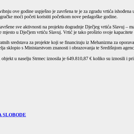
vibnju ove godine uspješno je završena te je za zgradu vrtića ishođena 
ke igračke moći početi koristiti početkom nove pedagoške godine.
avršene sve aktivnosti na projektu dogradnje Dječjeg vrtića Slavuj – ma
mjesto u Dječjem vrtiću Slavuj. Vrtić je tako proširio svoje kapacitete z
nih sredstava za projekte koji se financiraju iz Mehanizma za oporavak
lja sklopio s Ministarstvom znanosti i obrazovanja te Središnjom agenc
objekt u naselju Strmec iznosila je 649.810,87 € koliko su iznosili i p
A SLOBODE