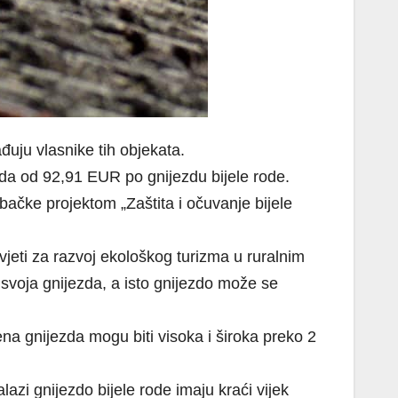
đuju vlasnike tih objekata.
ada od 92,91 EUR po gnijezdu bijele rode.
bačke projektom „Zaštita i očuvanje bijele
vjeti za razvoj ekološkog turizma u ruralnim
svoja gnijezda, a isto gnijezdo može se
na gnijezda mogu biti visoka i široka preko 2
zi gnijezdo bijele rode imaju kraći vijek