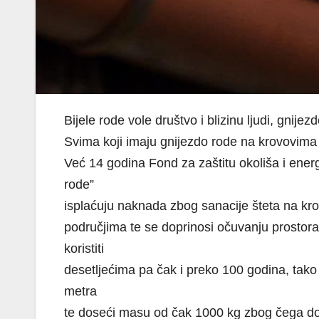
Bijele rode vole društvo i blizinu ljudi, gnij
Svima koji imaju gnijezdo rode na krovovima 
Već 14 godina Fond za zaštitu okoliša i ener
rode”
isplaćuju naknada zbog sanacije šteta na krov
područjima te se doprinosi očuvanju prostora
koristiti
desetljećima pa čak i preko 100 godina, tako
metra
te doseći masu od čak 1000 kg zbog čega dola