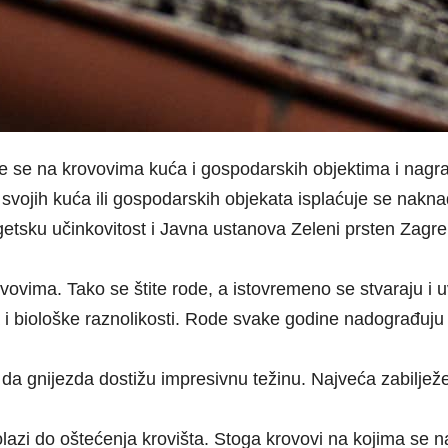
ezde se na krovovima kuća i gospodarskih objektima i nagra
svojih kuća ili gospodarskih objekata isplaćuje se nakn
getsku učinkovitost i Javna ustanova Zeleni prsten Zagre
ovima. Tako se štite rode, a istovremeno se stvaraju i u
 i biološke raznolikosti. Rode svake godine nadograđuju 
 da gnijezda dostižu impresivnu težinu. Najveća zabilježe
zi do oštećenja krovišta. Stoga krovovi na kojima se nala