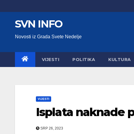
Skip
to
SVN INFO
content
Novosti iz Grada Svete Nedelje
VIJESTI
POLITIKA
KULTURA
VIJESTI
Isplata naknade p
SRP 26, 2023