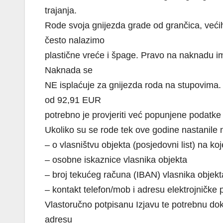
trajanja.
Rode svoja gnijezda grade od grančica, većih 
često nalazimo
plastične vreće i špage. Pravo na naknadu im
Naknada se
NE isplaćuje za gnijezda roda na stupovima. S
od 92,91 EUR
potrebno je provjeriti već popunjene podatke u 
Ukoliko su se rode tek ove godine nastanile 
– o vlasništvu objekta (posjedovni list) na ko
– osobne iskaznice vlasnika objekta
– broj tekućeg računa (IBAN) vlasnika objekt
– kontakt telefon/mob i adresu elektrojničke 
Vlastoručno potpisanu Izjavu te potrebnu doku
adresu