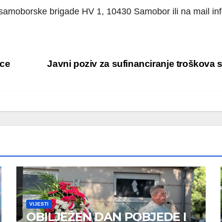
samoborske brigade HV 1, 10430 Samobor ili na mail inf
sce
Javni poziv za sufinanciranje troškova 
VIJESTI
OBILJEŽEN DAN POBJEDE I