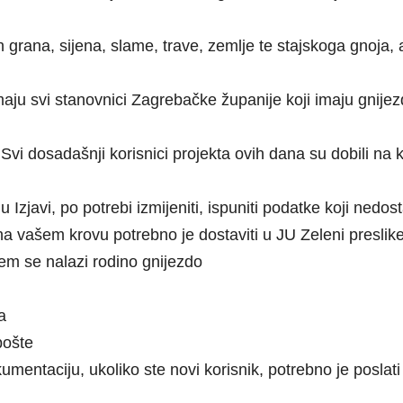
grana, sijena, slame, trave, zemlje te stajskoga gnoja, 
aju svi stanovnici Zagrebačke županije koji imaju gnijez
vi dosadašnji korisnici projekta ovih dana su dobili na 
Izjavi, po potrebi izmijeniti, ispuniti podatke koji nedosta
na vašem krovu potrebno je dostaviti u JU Zeleni presli
jem se nalazi rodino gnijezdo
a
pošte
mentaciju, ukoliko ste novi korisnik, potrebno je poslat