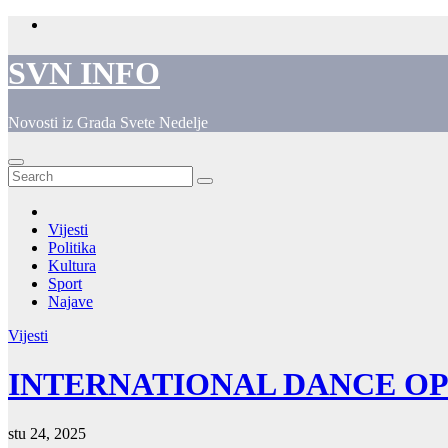
Skip
to
content
SVN INFO
Novosti iz Grada Svete Nedelje
Vijesti
Politika
Kultura
Sport
Najave
Vijesti
INTERNATIONAL DANCE OPE
stu 24, 2025