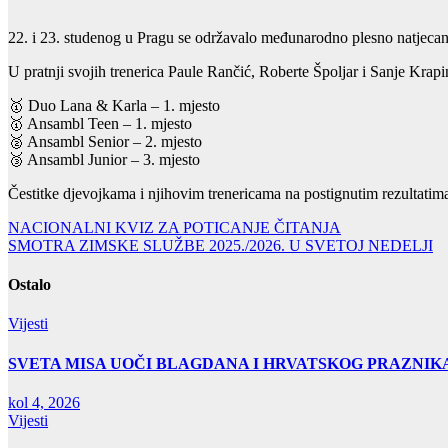
22. i 23. studenog u Pragu se održavalo međunarodno plesno natjecan
U pratnji svojih trenerica Paule Rančić, Roberte Špoljar i Sanje Krapin
🥇 Duo Lana & Karla – 1. mjesto
🥇 Ansambl Teen – 1. mjesto
🥈 Ansambl Senior – 2. mjesto
🥉 Ansambl Junior – 3. mjesto
Čestitke djevojkama i njihovim trenericama na postignutim rezultatim
Navigacija
NACIONALNI KVIZ ZA POTICANJE ČITANJA
SMOTRA ZIMSKE SLUŽBE 2025./2026. U SVETOJ NEDELJI
objava
Ostalo
Vijesti
SVETA MISA UOČI BLAGDANA I HRVATSKOG PRAZNIK
kol 4, 2026
Vijesti