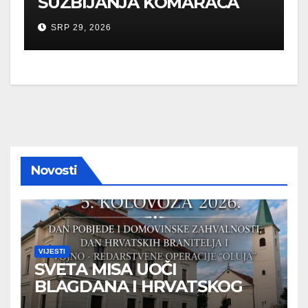
SUZBIJANJA KOMARACA
SRP 29, 2026
Novosti
VIJESTI
SVETA MISA UOČI
BLAGDANA I HRVATSKOG
PRAZNIKA SLOBODE