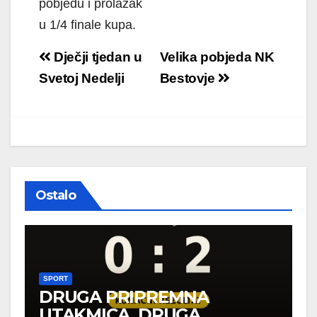
pobjedu i prolazak
u 1/4 finale kupa.
Navigacija
Dječji tjedan u
Velika pobjeda NK
objava
Svetoj Nedelji
Bestovje
Ostalo
SPORT
DRUGA PRIPREMNA
UTAKMICA, DRUGA