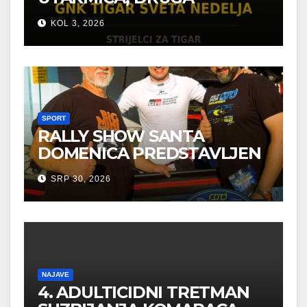
POBJEDA ZA TIGROVE
KOL 3, 2026
SPORT
RALLY SHOW SANTA
DOMENICA PREDSTAVLJEN
U AUSTRIJI
SRP 30, 2026
NAJAVE
4. ADULTICIDNI TRETMAN