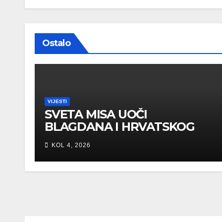
Ostalo
VIJESTI
SVETA MISA UOČI
BLAGDANA I HRVATSKOG
PRAZNIKA SLOBODE
KOL 4, 2026