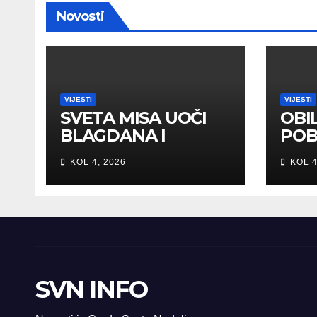
Novosti
VIJESTI
VIJESTI
SVETA MISA UOČI
OBI
BLAGDANA I
POB
HRVATSKOG
DOM
KOL 4, 2026
KOL 4
PRAZNIKA
ZAH
SLOBODE
SVE
SVN INFO