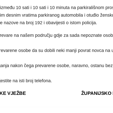
 između 10 sati i 10 sati i 10 minuta na parkirališnom pro
dnjim desnim vratima parkiranog automobila i otuđio žens
azove na broj 192 i obavijesti o istom policija.
prevare na našem području gdje za sada nepoznate osob
prevarene osobe da su dobili neki manji povrat novca na u
 ulaganja nakon čega prevarene osobe, naravno, ostanu 
stite na isti broj telefona.
KE VJEŽBE
ŽUPANIJSKO