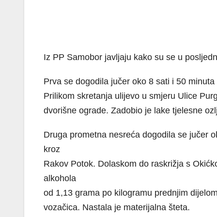
Iz PP Samobor javljaju kako su se u posljedn
Prva se dogodila jučer oko 8 sati i 50 minu
Prilikom skretanja ulijevo u smjeru Ulice Pur
dvorišne ograde. Zadobio je lake tjelesne ozl
Druga prometna nesreća dogodila se jučer o
kroz
Rakov Potok. Dolaskom do raskrižja s Okićko
alkohola
od 1,13 grama po kilogramu prednjim dijelom 
vozačica. Nastala je materijalna šteta.