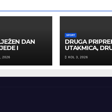
SPORT
LJEŽEN DAN
DRUGA PRIPR
JEDE I
UTAKMICA, DR
OVINSKE
POBJEDA ZA
, 2026
KOL 3, 2026
VALNOSTI U
TIGROVE
TOJ NEDELJI