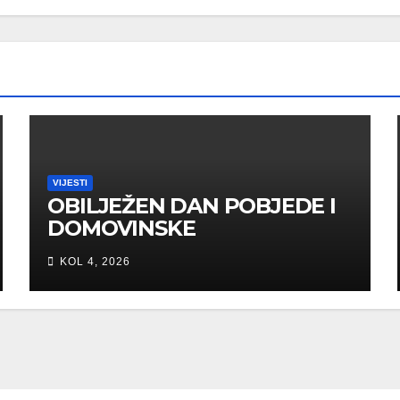
VIJESTI
OBILJEŽEN DAN POBJEDE I
DOMOVINSKE
ZAHVALNOSTI U SVETOJ
KOL 4, 2026
NEDELJI