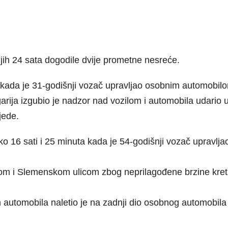
jih 24 sata dogodile dvije prometne nesreće.
ta kada je 31-godišnji vozač upravljao osobnim automobi
garija izgubio je nadzor nad vozilom i automobila udario
jede.
ko 16 sati i 25 minuta kada je 54-godišnji vozač uprav
m i Slemenskom ulicom zbog neprilagođene brzine kretan
automobila naletio je na zadnji dio osobnog automobila k