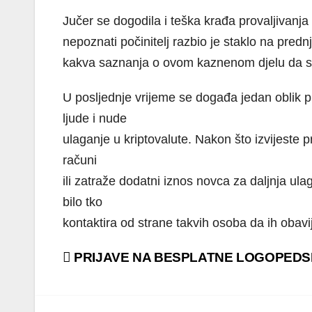
Jučer se dogodila i teška krađa provaljivanja
nepoznati počinitelj razbio je staklo na pre
kakva saznanja o ovom kaznenom djelu da se n
U posljednje vrijeme se događa jedan oblik 
ljude i nude
ulaganje u kriptovalute. Nakon što izvijeste 
računi
ili zatraže dodatni iznos novca za daljnja
bilo tko
kontaktira od strane takvih osoba da ih obavije
Navigacija
PRIJAVE NA BESPLATNE LOGOPEDS
objava