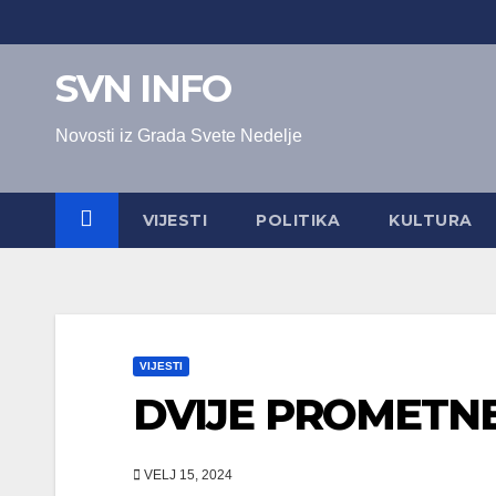
Skip
to
SVN INFO
content
Novosti iz Grada Svete Nedelje
VIJESTI
POLITIKA
KULTURA
VIJESTI
DVIJE PROMETNE
VELJ 15, 2024