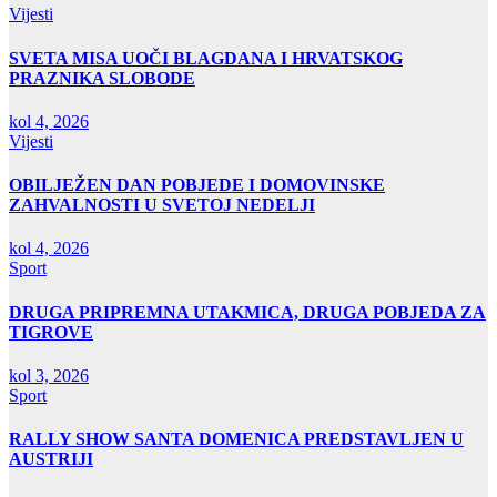
Vijesti
SVETA MISA UOČI BLAGDANA I HRVATSKOG
PRAZNIKA SLOBODE
kol 4, 2026
Vijesti
OBILJEŽEN DAN POBJEDE I DOMOVINSKE
ZAHVALNOSTI U SVETOJ NEDELJI
kol 4, 2026
Sport
DRUGA PRIPREMNA UTAKMICA, DRUGA POBJEDA ZA
TIGROVE
kol 3, 2026
Sport
RALLY SHOW SANTA DOMENICA PREDSTAVLJEN U
AUSTRIJI