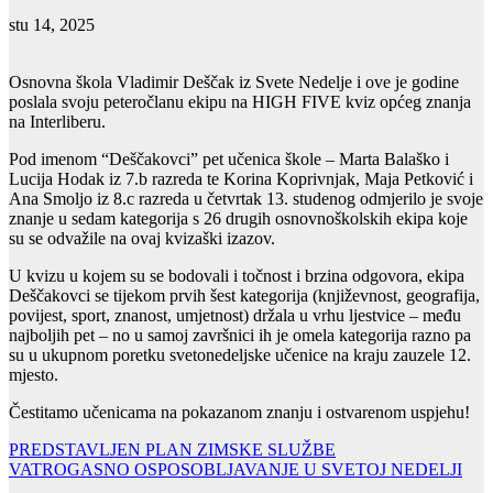
stu 14, 2025
Osnovna škola Vladimir Deščak iz Svete Nedelje i ove je godine
poslala svoju peteročlanu ekipu na HIGH FIVE kviz općeg znanja
na Interliberu.
Pod imenom “Deščakovci” pet učenica škole – Marta Balaško i
Lucija Hodak iz 7.b razreda te Korina Koprivnjak, Maja Petković i
Ana Smoljo iz 8.c razreda u četvrtak 13. studenog odmjerilo je svoje
znanje u sedam kategorija s 26 drugih osnovnoškolskih ekipa koje
su se odvažile na ovaj kvizaški izazov.
U kvizu u kojem su se bodovali i točnost i brzina odgovora, ekipa
Deščakovci se tijekom prvih šest kategorija (književnost, geografija,
povijest, sport, znanost, umjetnost) držala u vrhu ljestvice – među
najboljih pet – no u samoj završnici ih je omela kategorija razno pa
su u ukupnom poretku svetonedeljske učenice na kraju zauzele 12.
mjesto.
Čestitamo učenicama na pokazanom znanju i ostvarenom uspjehu!
Navigacija
PREDSTAVLJEN PLAN ZIMSKE SLUŽBE
VATROGASNO OSPOSOBLJAVANJE U SVETOJ NEDELJI
objava