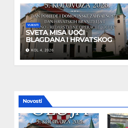
VIJESTI
SVETA MISA UOČI
BLAGDANA I HRVATSKOG
PRAZNIKA SLOBODE
KOL 4, 2026
Novosti