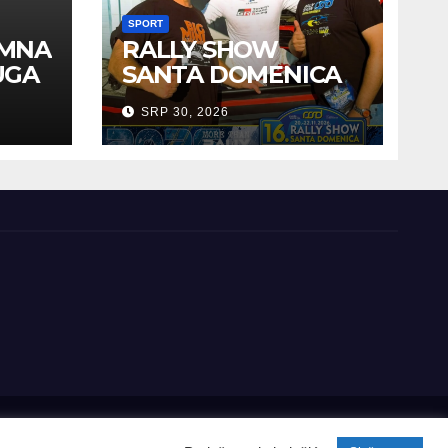
SPORT
EMNA
RALLY SHOW
UGA
SANTA DOMENICA
PREDSTAVLJEN U
SRP 30, 2026
AUSTRIJI