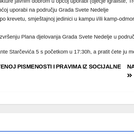
kture javnim dobrom u općoj uporabi (dječje igralište, T
općoj uporabi na području Grada Svete Nedelje
o krevetu, smještajnoj jedinici u kampu i/ili kamp-odmori
o izvršenju Plana djelovanja Grada Svete Nedelje u podru
 Ante Starčevića 5 s početkom u 17:30h, a pratit ćete ju 
NOJ PISMENOSTI I PRAVIMA IZ SOCIJALNE
NA