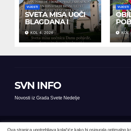
VIJESTI
VIJESTI
SVETA MISA UOČI
OBI
BLAGDANA I
POB
HRVATSKOG
DOM
KOL 4, 2026
KOL 
PRAZNIKA
ZAH
SLOBODE
SVE
SVN INFO
Novosti iz Grada Svete Nedelje
Ova stranica upotrebljava kolačiće kako bi osigurala optimalno 
© svn-info.com Sva prava pridržana.