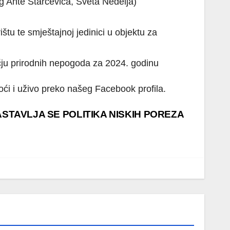
rg Ante Starčevića, Sveta Nedelja)
štu te smještajnoj jedinici u objektu za
čju prirodnih nepogoda za 2024. godinu
moći i uživo preko našeg Facebook profila.
STAVLJA SE POLITIKA NISKIH POREZA