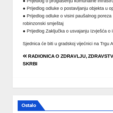
● Prijedlog o proglašenju komunalne infrastru
● Prijedlog odluke o postavljanju objekta u 
● Prijedlog odluke o visini paušalnog poreza p
robinzonski smještaj
● Prijedlog Zaključka o usvajanju Izvješća 
Sjednica će biti u gradskoj vijećnici na Trgu
Navigacija
RADIONICA O ZDRAVLJU, ZDRAVSTVE
objava
SKRBI
Ostalo