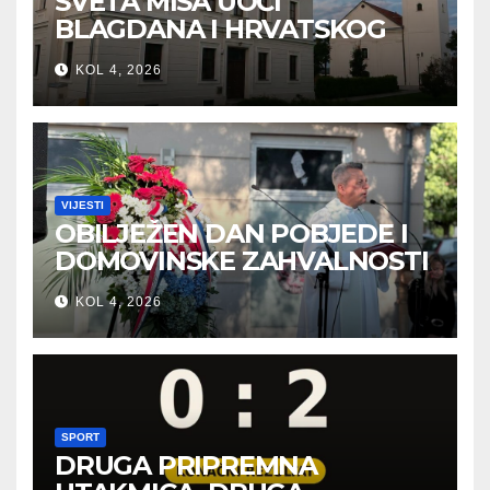
SVETA MISA UOČI
BLAGDANA I HRVATSKOG
PRAZNIKA SLOBODE
KOL 4, 2026
VIJESTI
OBILJEŽEN DAN POBJEDE I
DOMOVINSKE ZAHVALNOSTI
U SVETOJ NEDELJI
KOL 4, 2026
SPORT
DRUGA PRIPREMNA