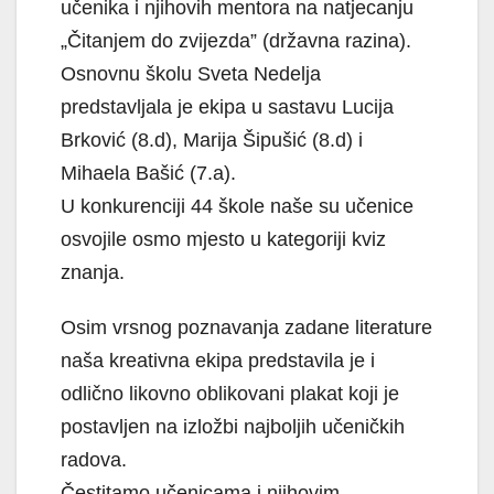
učenika i njihovih mentora na natjecanju
„Čitanjem do zvijezda” (državna razina).
Osnovnu školu Sveta Nedelja
predstavljala je ekipa u sastavu Lucija
Brković (8.d), Marija Šipušić (8.d) i
Mihaela Bašić (7.a).
U konkurenciji 44 škole naše su učenice
osvojile osmo mjesto u kategoriji kviz
znanja.
Osim vrsnog poznavanja zadane literature
naša kreativna ekipa predstavila je i
odlično likovno oblikovani plakat koji je
postavljen na izložbi najboljih učeničkih
radova.
Čestitamo učenicama i njihovim