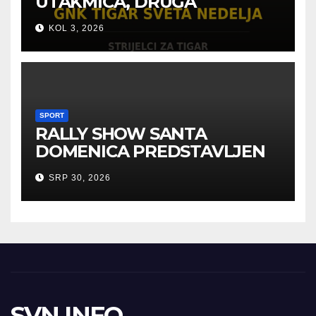
UTAKMICA, DRUGA
POBJEDA ZA TIGROVE
KOL 3, 2026
SPORT
RALLY SHOW SANTA
DOMENICA PREDSTAVLJEN
U AUSTRIJI
SRP 30, 2026
SVN INFO