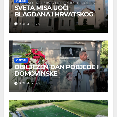
VIJESTI
SVETA MISA UOČI
BLAGDANA I HRVATSKOG
PRAZNIKA SLOBODE
KOL 4, 2026
VIJESTI
OBILJEŽEN DAN POBJEDE I
DOMOVINSKE
ZAHVALNOSTI U SVETOJ
KOL 4, 2026
NEDELJI