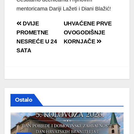
mentoricama Dariji Lažeti i Diani Blažić!
Navigacija
DVIJE
UHVAĆENE PRVE
objava
PROMETNE
OVOGODIŠNJE
NESREĆE U 24
KORNJAČE
SATA
Ostalo