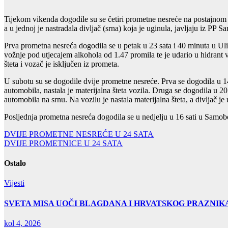
Tijekom vikenda dogodile su se četiri prometne nesreće na postajnom p
a u jednoj je nastradala divljač (srna) koja je uginula, javljaju iz PP S
Prva prometna nesreća dogodila se u petak u 23 sata i 40 minuta u Ul
vožnje pod utjecajem alkohola od 1.47 promila te je udario u hidrant
šteta i vozač je isključen iz prometa.
U subotu su se dogodile dvije prometne nesreće. Prva se dogodila u 
automobila, nastala je materijalna šteta vozila. Druga se dogodila u 2
automobila na srnu. Na vozilu je nastala materijalna šteta, a divljač j
Posljednja prometna nesreća dogodila se u nedjelju u 16 sati u Samobo
Navigacija
DVIJE PROMETNE NESREĆE U 24 SATA
DVIJE PROMETNICE U 24 SATA
objava
Ostalo
Vijesti
SVETA MISA UOČI BLAGDANA I HRVATSKOG PRAZNIK
kol 4, 2026