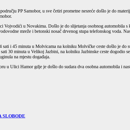
odručju PP Samobor, u sve četiri prometne nesreće došlo je do materija
amobor.
ici Vojvodići u Novakima. Došlo je do slijetanja osobnog automobila s
 vodovodne mreže i betonski nosač drvenog stupa telefonskog voda. Nast
14 sati i 45 minuta u Molvicama na kolniku Molvičke ceste došlo je do 
0 sati 30 minuta u Velikoj Jazbini, na kolniku Jazbinske ceste dogodio s
e uginula na mjestu događaja.
ru u Ulici Hamor gdje je došlo do sudara dva osobna automobila i nastal
A SLOBODE