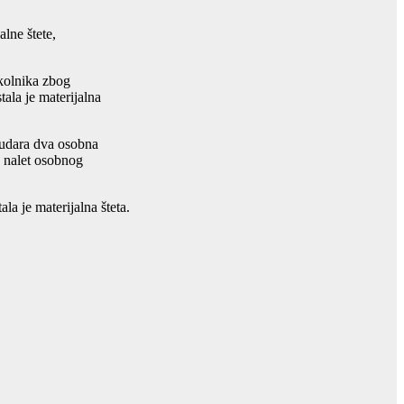
lne štete,
 kolnika zbog
ala je materijalna
sudara dva osobna
e nalet osobnog
a je materijalna šteta.