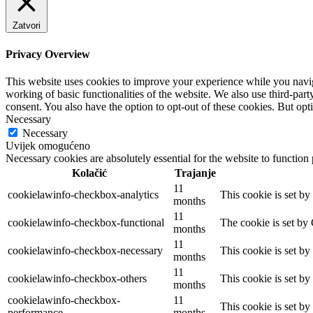
Zatvori
Privacy Overview
This website uses cookies to improve your experience while you navigat
working of basic functionalities of the website. We also use third-pa
consent. You also have the option to opt-out of these cookies. But op
Necessary
Necessary
Uvijek omogućeno
Necessary cookies are absolutely essential for the website to function
Kolačić
Trajanje
11
cookielawinfo-checkbox-analytics
This cookie is set b
months
11
cookielawinfo-checkbox-functional
The cookie is set by
months
11
cookielawinfo-checkbox-necessary
This cookie is set b
months
11
cookielawinfo-checkbox-others
This cookie is set b
months
cookielawinfo-checkbox-
11
This cookie is set b
performance
months