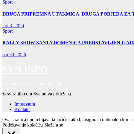
Sport
DRUGA PRIPREMNA UTAKMICA, DRUGA POBJEDA ZA 
kol 3, 2026
Sport
RALLY SHOW SANTA DOMENICA PREDSTAVLJEN U AUS
srp 30, 2026
SVN INFO
Novosti iz Grada Svete Nedelje
© svn-info.com Sva prava pridržana.
Impressum
Kontakt
Ova stranica upotrebljava kolačiće kako bi osigurala optimalno koris
Podešavanje kolačića
Slažem se