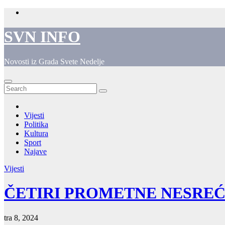
Skip
to
content
SVN INFO
Novosti iz Grada Svete Nedelje
Vijesti
Politika
Kultura
Sport
Najave
Vijesti
ČETIRI PROMETNE NESREĆ
tra 8, 2024