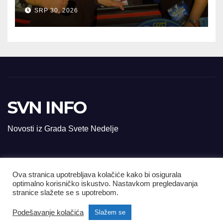
U AUSTRIJI
SRP 30, 2026
SVN INFO
Novosti iz Grada Svete Nedelje
Ova stranica upotrebljava kolačiće kako bi osigurala
© svn-info.com Sva prava pridržana.
optimalno korisničko iskustvo. Nastavkom pregledavanja
stranice slažete se s upotrebom.
Podešavanje kolačića
Slažem se
Impressum
Kontakt