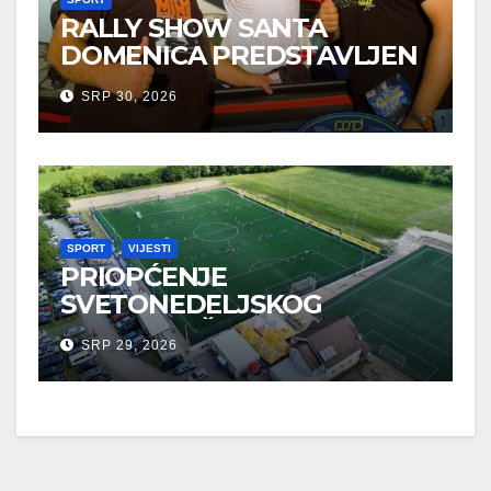
RALLY SHOW SANTA
DOMENICA PREDSTAVLJEN
U AUSTRIJI
SRP 30, 2026
SPORT
VIJESTI
PRIOPĆENJE
SVETONEDELJSKOG
GRADONAČELNIKA O
SRP 29, 2026
SPORTSKIM UDRUGAMA