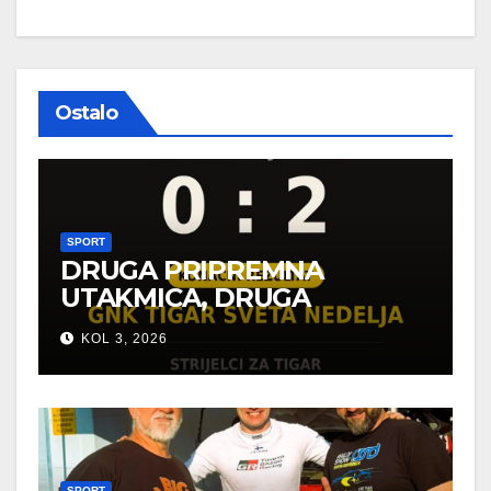
Ostalo
SPORT
DRUGA PRIPREMNA
UTAKMICA, DRUGA
POBJEDA ZA TIGROVE
KOL 3, 2026
SPORT