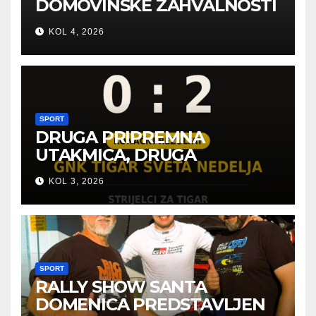
DOMOVINSKE ZAHVALNOSTI
U SVETOJ NEDELJI
KOL 4, 2026
SPORT
DRUGA PRIPREMNA
UTAKMICA, DRUGA
POBJEDA ZA TIGROVE
KOL 3, 2026
SPORT
RALLY SHOW SANTA
DOMENICA PREDSTAVLJEN