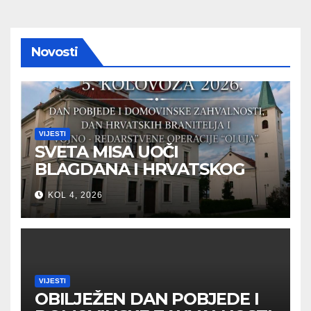
Novosti
VIJESTI
SVETA MISA UOČI
BLAGDANA I HRVATSKOG
PRAZNIKA SLOBODE
KOL 4, 2026
VIJESTI
OBILJEŽEN DAN POBJEDE I