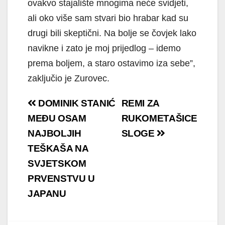
ovakvo stajalište mnogima neće svidjeti,
ali oko više sam stvari bio hrabar kad su
drugi bili skeptični. Na bolje se čovjek lako
navikne i zato je moj prijedlog – idemo
prema boljem, a staro ostavimo iza sebe”,
zaključio je Zurovec.
Navigacija
DOMINIK STANIĆ
REMI ZA
objava
MEĐU OSAM
RUKOMETAŠICE
NAJBOLJIH
SLOGE
TEŠKAŠA NA
SVJETSKOM
PRVENSTVU U
JAPANU