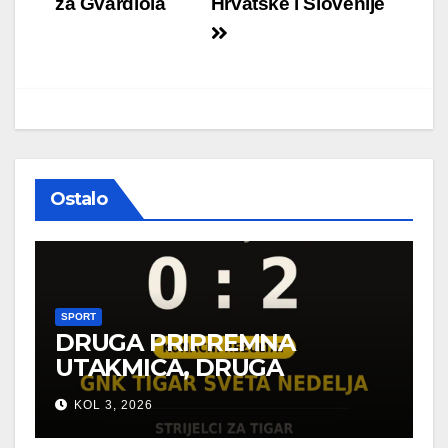
objava
za Gvardiola
Hrvatske i Slovenije
Ostalo
SPORT
DRUGA PRIPREMNA
UTAKMICA, DRUGA
POBJEDA ZA TIGROVE
KOL 3, 2026