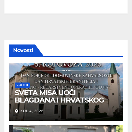
Novosti
VIJESTI
SVETA MISA UOČI
BLAGDANA I HRVATSKOG
PRAZNIKA SLOBODE
KOL 4, 2026