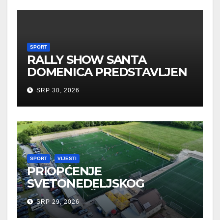
SPORT
RALLY SHOW SANTA
DOMENICA PREDSTAVLJEN
U AUSTRIJI
SRP 30, 2026
SPORT
VIJESTI
PRIOPĆENJE
SVETONEDELJSKOG
GRADONAČELNIKA O
SRP 29, 2026
SPORTSKIM UDRUGAMA