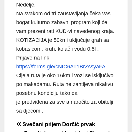
Nedelje.
Na svakom od tri zaustavljanja čeka vas
bogat kulturno zabavni program koji će
vam prezentirati KUD-vi navedenog kraja.
KOTIZACIJA je 50kn i uključuje grah sa
kobasicom, kruh, kolač i vodu 0,5l .
Prijave na link
https://forms.gle/cNtC6AT1BrZssyaFA
Cijela ruta je oko 16km i vozi se isključivo
po makadamu. Ruta ne zahtijeva nikakvu
posebnu kondiciju tako da
je predviđena za sve a naročito za obitelji
sa djecom .
Navigacija
Svečani prijem
Dorčić prvak