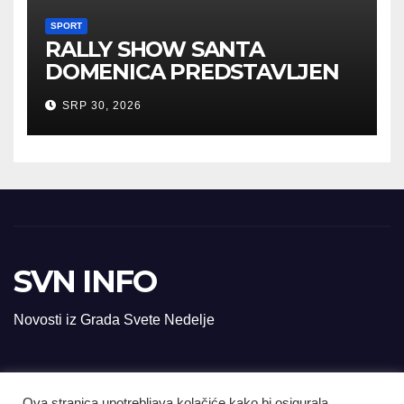
SPORT
RALLY SHOW SANTA
DOMENICA PREDSTAVLJEN
U AUSTRIJI
SRP 30, 2026
SVN INFO
Novosti iz Grada Svete Nedelje
Ova stranica upotrebljava kolačiće kako bi osigurala