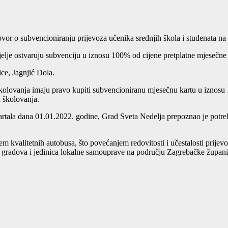
r o subvencioniranju prijevoza učenika srednjih škola i studenata na 
elje ostvaruju subvenciju u iznosu 100% od cijene pretplatne mjesečne 
ce, Jagnjić Dola.
 školovanja imaju pravo kupiti subvencioniranu mjesečnu kartu u iznos
u školovanja.
tartala dana 01.01.2022. godine, Grad Sveta Nedelja prepoznao je potreb
em kvalitetnih autobusa, što povećanjem redovitosti i učestalosti prije
ćina gradova i jedinica lokalne samouprave na području Zagrebačke župa