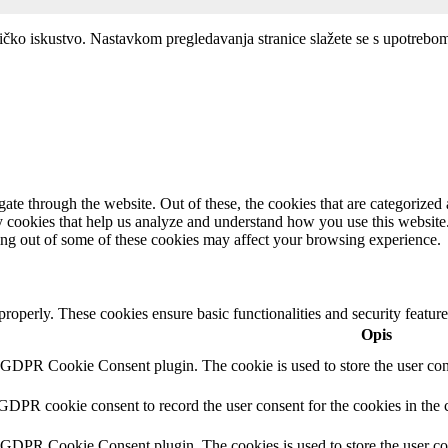
ničko iskustvo. Nastavkom pregledavanja stranice slažete se s upotrebo
e through the website. Out of these, the cookies that are categorized a
rty cookies that help us analyze and understand how you use this websit
ting out of some of these cookies may affect your browsing experience.
 properly. These cookies ensure basic functionalities and security featu
Opis
y GDPR Cookie Consent plugin. The cookie is used to store the user cons
 GDPR cookie consent to record the user consent for the cookies in the 
y GDPR Cookie Consent plugin. The cookies is used to store the user co