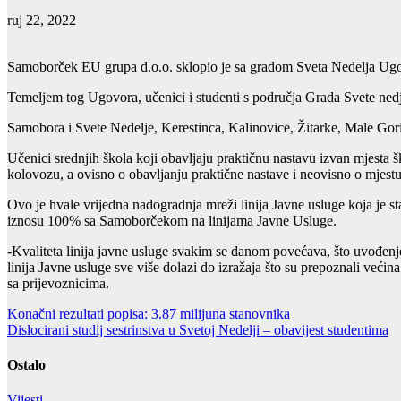
ruj 22, 2022
Samoborček EU grupa d.o.o. sklopio je sa gradom Sveta Nedelja Ugovo
Temeljem tog Ugovora, učenici i studenti s područja Grada Svete nedj
Samobora i Svete Nedelje, Kerestinca, Kalinovice, Žitarke, Male Gori
Učenici srednjih škola koji obavljaju praktičnu nastavu izvan mjesta
kolovozu, a ovisno o obavljanju praktične nastave i neovisno o mjest
Ovo je hvale vrijedna nadogradnja mreži linija Javne usluge koja je s
iznosu 100% sa Samoborčekom na linijama Javne Usluge.
-Kvaliteta linija javne usluge svakim se danom povećava, što uvođenj
linija Javne usluge sve više dolazi do izražaja što su prepoznali ve
sa prijevoznicima.
Navigacija
Konačni rezultati popisa: 3.87 milijuna stanovnika
Dislocirani studij sestrinstva u Svetoj Nedelji – obavijest studentima
objava
Ostalo
Vijesti