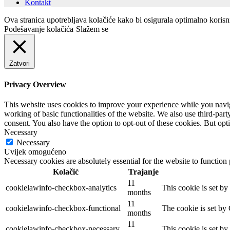
Kontakt
Ova stranica upotrebljava kolačiće kako bi osigurala optimalno koris
Podešavanje kolačića
Slažem se
Zatvori
Privacy Overview
This website uses cookies to improve your experience while you navigat
working of basic functionalities of the website. We also use third-pa
consent. You also have the option to opt-out of these cookies. But op
Necessary
Necessary
Uvijek omogućeno
Necessary cookies are absolutely essential for the website to function
Kolačić
Trajanje
11
cookielawinfo-checkbox-analytics
This cookie is set b
months
11
cookielawinfo-checkbox-functional
The cookie is set by
months
11
cookielawinfo-checkbox-necessary
This cookie is set b